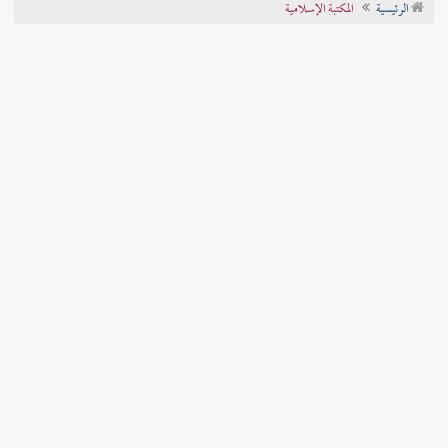
الرئيسية
المكتبة الإسلامية
تراجم الأعلام