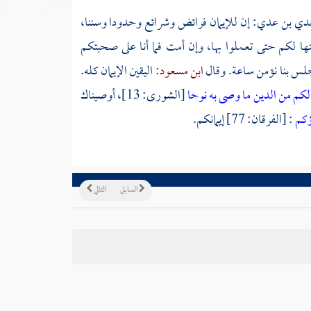
دي بن عدي:
إن للإيمان فرائض وشرائع وحدودا وسننا،
ها لكم حتى تعملوا بها، وإن أمت فما أنا على صحبتكم
لس بنا نؤمن ساعة. وقال
ابن مسعود:
اليقين الإيمان كله.
كم من الدين ما وصى به نوحا
[الشورى: 13]، أوصيناك
ؤكم
: [الفرقان: 77] إيمانكم.
السابق
التالي