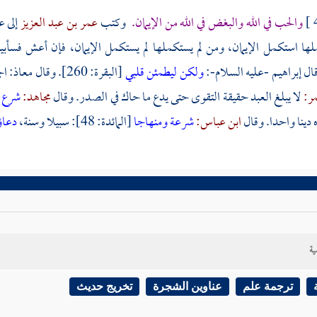
والحب في الله والبغض في الله من الإيمان.
وكتب
عمر بن عبد العزيز
إلى
ع
ها استكمل الإيمان، ومن لم يستكملها لم يستكمل الإيمان، فإن أعش فسأبين
ل إبراهيم -عليه السلام-:
ولكن ليطمئن قلبي
[البقرة: 260]. وقال
معاذ:
اج
مر:
لا يبلغ العبد حقيقة التقوى حتى يدع ما حاك في الصدر. وقال
مجاهد:
شرع ل
ه دينا واحدا. وقال
ابن عباس:
شرعة ومنهاجا
[المائدة: 48]: سبيلا وسنة،
دعا
ية
ترجمة علم
عناوين الشجرة
تخريج حديث