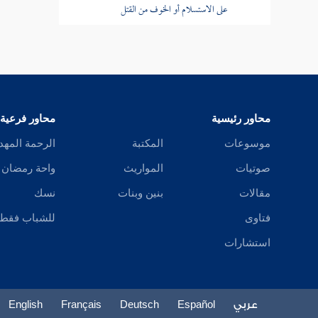
على الاستسلام أو الخوف من القتل
باب إفشاء السلام من الإسلام
باب كفران العشير وكفر (دون) كفر
باقي كتاب الإيمان
محاور رئيسية
محاور فرعية
كتاب العلم
موسوعات
المكتبة
الرحمة المهد
صوتيات
المواريث
واحة رمضان
كتاب الوضوء
مقالات
بنين وبنات
نسك
كتاب الغسل
فتاوى
للشباب فقط
كتاب الحيض
استشارات
كتاب التيمم
كتاب الصلاة
عربي
Español
Deutsch
Français
English