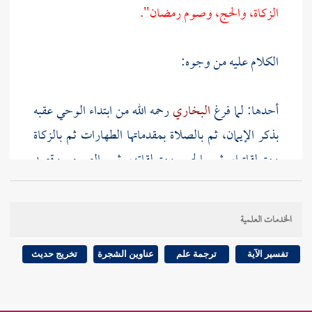
الزكاة، والحج، وصوم رمضان".
الكلام عليه من وجوه:
أحدها: لما فرغ
البخاري
رحمه الله من ابتداء الوحي عقبه
بذكر الإيمان، ثم بالصلاة بمقدماتها الطهارات ثم بالزكاة
ومتعلقاتها، ثم بالحج ومتعلقاته، ثم بالصوم. وقصد
الاعتناء بالترتيب المذكور في حديث
ابن عمر
هذا الذي
ساقه، وإن وقع في بعض روايات "الصحيح" تقديم
الخدمات العلمية
الصوم على الحج.
تفسير الآية
ترجمة علم
عناوين الشجرة
تخريج حديث
والكتاب مصدر سمي به المفعول مجازا، وهو خبر مبتدأ
محذوف، أي: هذا كتاب ولفظة (ك. ت. ب) في جميع