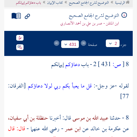
الرئيسية
التوضيح لشرح الجامع الصحيح
كتاب الإيمان
باب دعاؤكم إيمانكم
تراجم الأعلام
التوضيح لشرح الجامع الصحيح
ابن الملقن - عمر بن علي بن أحمد الأنصاري
جزء
صفحة
2
431
8
[
ص:
431 ]
2 - باب
دعاؤكم
إيمانكم
لقوله -عز وجل-:
قل ما يعبأ بكم ربي لولا دعاؤكم
[الفرقان:
77]
8 - حدثنا
عبيد الله بن موسى
قال: أخبرنا
حنظلة بن أبي سفيان،
عن
عكرمة بن خالد
عن
ابن عمر
- رضي الله عنهما -
قال: قال