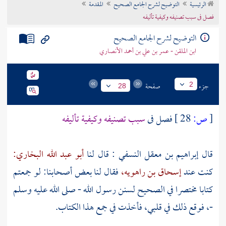
الرئيسية
التوضيح لشرح الجامع الصحيح
المقدمة
تراجم الأعلام
فصل فى سبب تصنيفه وكيفية تأليفه
التوضيح لشرح الجامع الصحيح
ابن الملقن - عمر بن علي بن أحمد الأنصاري
جزء
صفحة
2
28
[
ص:
28 ]
فصل فى
سبب تصنيفه وكيفية تأليفه
قال
إبراهيم بن معقل النسفي
: قال لنا
أبو عبد الله البخاري:
كنت عند
إسحاق بن راهويه،
فقال لنا بعض أصحابنا: لو جمعتم
كتابا مختصرا في الصحيح لسنن رسول الله - صلى الله عليه وسلم
-، فوقع ذلك في قلبي، فأخذت في جمع هذا الكتاب.