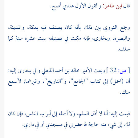
قال
ابن طاهر:
والقول الأول عندي أصح.
وجمع
النووي
بين ذلك بأنه كان يصنف فيه
بمكة،
والمدينة،
والبصرة،
وبخارى،
فإنه مكث في تصنيفه ست عشرة سنة كما
سلف.
[
ص:
32 ]
وبعث الأمير
خالد بن أحمد الذهلي
والي
بخارى
إليه:
أن (احمل) إلي كتاب "الجامع"، و"التاريخ"، وغيرهما; لأسمع
منك.
فبعث إليه: أنا لا أذل العلم، ولا أحمله إلى أبواب الناس، فإن كان
لك إلى شيء منه حاجة فاحضرني في مسجدي أو في داري.