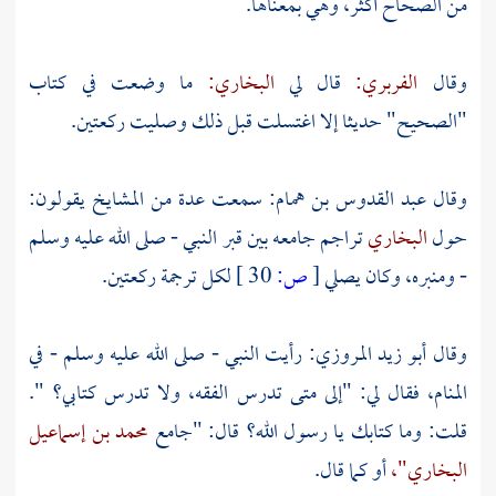
من الصحاح أكثر، وهي بمعناها.
وقال
الفربري:
قال لي
البخاري:
ما وضعت في كتاب
"الصحيح" حديثا إلا اغتسلت قبل ذلك وصليت ركعتين.
وقال
عبد القدوس بن همام:
سمعت عدة من المشايخ يقولون:
حول
البخاري
تراجم جامعه بين قبر النبي - صلى الله عليه وسلم
- ومنبره، وكان يصلي
[
ص:
30 ]
لكل ترجمة ركعتين.
وقال
أبو زيد المروزي:
رأيت النبي - صلى الله عليه وسلم - في
المنام، فقال لي: "إلى متى تدرس الفقه، ولا تدرس كتابي؟ ".
قلت: وما كتابك يا رسول الله؟ قال: "جامع
محمد بن إسماعيل
البخاري"،
أو كما قال.