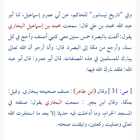
وفي "تاريخ
نيسابور"
للحاكم،
عن
أبي عمرو إسماعيل،
ثنا
أبو
عبد الله محمد بن علي
قال: سمعت
محمد بن إسماعيل البخاري
يقول: أقمت
بالبصرة
خمس سنين معي كتبي أصنف وأحج في كل
سنة، وأرجع من
مكة
إلى
البصرة.
قال: وأنا أرجو أن الله تعالى
يبارك للمسلمين في هذه المصنفات. قال
أبو عمرو:
قال
أبو عبد
الله:
فلقد بارك الله فيها.
[
ص:
31 ]
وقال
(ابن طاهر)
: صنف صحيحه
ببخارى.
وقيل:
بمكة.
وقال ابن بجير : سمعت
البخاري
يقول: صنفته في
المسجد الحرام، وما أدخلت فيه حديثا إلا بعد ما استخرت الله
تعالى وصليت ركعتين، وتيقنت صحته.