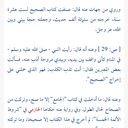
وروي من جهات عنه قال: صنفت كتاب الصحيح لست عشرة
سنة، خرجته من ستمائة ألف حديث، وجعلته حجة بيني وبين
الله، عز وجل.
[
ص:
29 ]
وعنه أنه قال: رأيت النبي - صلى الله عليه وسلم -
في المنام كأني واقف بين يديه، وبيدي مروحة أذب عنه، فسألت
بعض المعبرين فقال: أنت تذب الكذب; فهو الذي حملني على
إخراج "الصحيح".
وعنه قال: ما أدخلت في كتاب "الجامع" إلا ما صح، وتركت من
الصحاح لحال الطول. وفي رواية عنه حكاها
الحازمي
في "شروط
الأئمة الخمسة": لم أخرج في هذا الكتاب إلا صحيحا، وما تركته