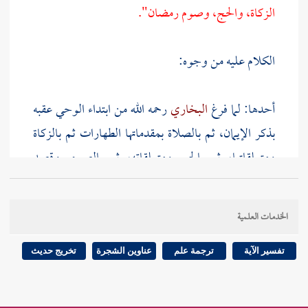
الزكاة، والحج، وصوم رمضان".
الكلام عليه من وجوه:
أحدها: لما فرغ
البخاري
رحمه الله من ابتداء الوحي عقبه
بذكر الإيمان، ثم بالصلاة بمقدماتها الطهارات ثم بالزكاة
ومتعلقاتها، ثم بالحج ومتعلقاته، ثم بالصوم. وقصد
الاعتناء بالترتيب المذكور في حديث
ابن عمر
هذا الذي
ساقه، وإن وقع في بعض روايات "الصحيح" تقديم
الخدمات العلمية
الصوم على الحج.
تفسير الآية
ترجمة علم
عناوين الشجرة
تخريج حديث
والكتاب مصدر سمي به المفعول مجازا، وهو خبر مبتدأ
محذوف، أي: هذا كتاب ولفظة (ك. ت. ب) في جميع