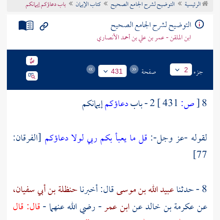
الرئيسية
التوضيح لشرح الجامع الصحيح
كتاب الإيمان
باب دعاؤكم إيمانكم
تراجم الأعلام
التوضيح لشرح الجامع الصحيح
ابن الملقن - عمر بن علي بن أحمد الأنصاري
جزء
صفحة
2
431
8
[
ص:
431 ]
2 - باب
دعاؤكم
إيمانكم
لقوله -عز وجل-:
قل ما يعبأ بكم ربي لولا دعاؤكم
[الفرقان:
77]
8 - حدثنا
عبيد الله بن موسى
قال: أخبرنا
حنظلة بن أبي سفيان،
عن
عكرمة بن خالد
عن
ابن عمر
- رضي الله عنهما -
قال: قال