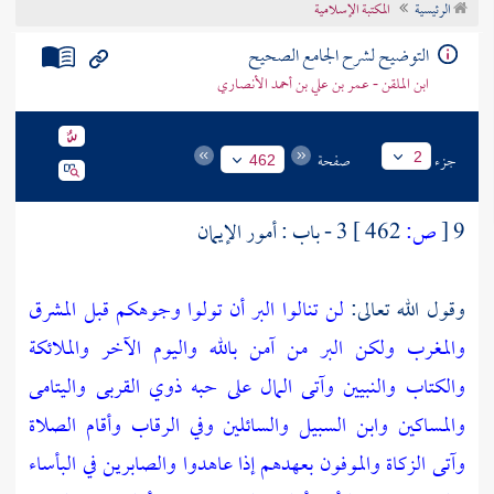
الرئيسية
المكتبة الإسلامية
تراجم الأعلام
التوضيح لشرح الجامع الصحيح
ابن الملقن - عمر بن علي بن أحمد الأنصاري
جزء
صفحة
2
462
9
[
ص:
462 ]
3 - باب : أمور الإيمان
وقول الله تعالى:
لن تنالوا البر أن تولوا وجوهكم قبل المشرق
والمغرب ولكن البر من آمن بالله واليوم الآخر والملائكة
والكتاب والنبيين وآتى المال على حبه ذوي القربى واليتامى
والمساكين وابن السبيل والسائلين وفي الرقاب وأقام الصلاة
وآتى الزكاة والموفون بعهدهم إذا عاهدوا والصابرين في البأساء