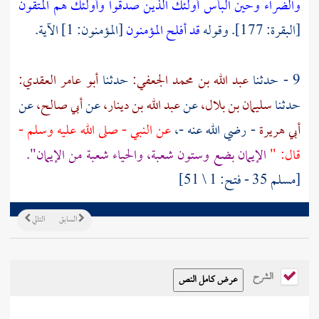
والضراء وحين البأس أولئك الذين صدقوا وأولئك هم المتقون
[البقرة: 177]. وقوله
قد أفلح المؤمنون
[المؤمنون: 1] الآية.
9 - حدثنا
عبد الله بن محمد الجعفي:
حدثنا
أبو عامر العقدي:
حدثنا
سليمان بن بلال،
عن
عبد الله بن دينار،
عن
أبي صالح،
عن
أبي هريرة
- رضي الله عنه -،
عن النبي - صلى الله عليه وسلم -
قال: "
الإيمان بضع وستون شعبة، والحياء شعبة من الإيمان".
[مسلم 35 - فتح: 1 \ 51]
السابق
التالي
الشرح