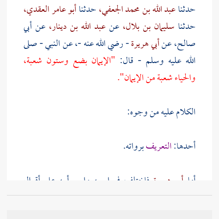
حدثنا
عبد الله بن محمد الجعفي،
حدثنا
أبو عامر العقدي،
حدثنا
سليمان بن بلال،
عن
عبد الله بن دينار،
عن
أبي
صالح،
عن
أبي هريرة
- رضي الله عنه -، عن النبي - صلى
الله عليه وسلم - قال:
"الإيمان بضع وستون شعبة،
والحياء شعبة من الإيمان".
الكلام عليه من وجوه:
أحدها:
التعريف
برواته.
أما
أبو هريرة
فاختلف في اسمه واسم أبيه على أقوال
كثيرة، أفرد في جزء، وأقربها
عبد الله أو عبد الرحمن بن
صخر الدوسي.