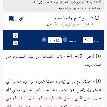
الرئيسية
التوضيح لشرح الجامع الصحيح
كتاب الإيمان
تراجم الأعلام
باب المسلم من سلم المسلمون من لسانه ويده
التوضيح لشرح الجامع الصحيح
ابن الملقن - عمر بن علي بن أحمد الأنصاري
جزء
صفحة
2
480
10
[
ص:
480 ]
4 - باب :
المسلم من سلم المسلمون من
لسانه ويده
10 - حدثنا
آدم بن أبي إياس،
حدثنا
شعبة،
عن
عبد الله بن أبي
السفر
وإسماعيل، عن
الشعبي،
عن
عبد الله بن عمرو
- رضي الله
عنهما -
عن النبي - صلى الله عليه وسلم - قال: "
المسلم من
سلم المسلمون من لسانه ويده،
والمهاجر من هجر ما نهى الله