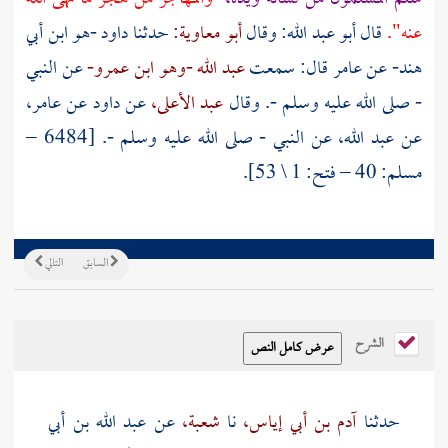
عنه".
قال
أبو عبد الله:
وقال
أبو معاوية:
حدثنا
داود -هو ابن أبي
هند-
عن
عامر
قال: سمعت
عبد الله -وهو ابن عمرو-
عن النبي
- صلى الله عليه وسلم -. وقال
عبد الأعلى،
عن
داود
عن
عامر،
عن
عبد الله،
عن النبي - صلى الله عليه وسلم -. [6484 –
مسلم: 40 – فتح: 1 \ 53].
السابق
التالي
الشرح
حدثنا
آدم بن أبي إياس،
نا
شعبة،
عن
عبد الله بن أبي