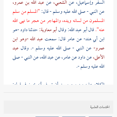
السفر
وإسماعيل،
عن
الشعبي،
عن
عبد الله بن عمرو،
عن النبي - صلى الله عليه وسلم - قال:
"المسلم من سلم
المسلمون من لسانه ويده، والمهاجر من هجر ما نهى الله
عنه".
قال
أبو عبد الله:
وقال
أبو معاوية:
حدثنا
داود -هو
ابن أبي هند-
عن عامر قال: سمعت
عبد الله -وهو ابن
عمرو-
عن النبي - صلى الله عليه وسلم -. وقال
عبد
الأعلى،
عن
داود
عن
عامر،
عن
عبد الله،
عن النبي - صلى
الله عليه وسلم -.
الكلام عليه من وجوه بعد أن تعرف أنه يجوز في قوله:
(باب: المسلم) التنوين والإضافة. وكذا نظائر هذا الباب
مما هو كلام مستقل، وتكون الإضافة إلى الجملة.
الخدمات العلمية