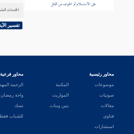
على الاستسلام أو الخوف من القتل
والبصرة
الخدمات العلم
باب إفشاء السلام من الإسلام
[
ص:
494 ]
تفسير الآية
باب كفران العشير وكفر (دون) كفر
وطارق 
باقي كتاب الإيمان
مات
بم
كتاب العلم
العلم ص
كتاب الوضوء
محاور رئيسية
محاور فرعية
موسوعات
المكتبة
الرحمة المهد
فائدة:
كتاب الغسل
صوتيات
المواريث
واحة رمضان
كتاب الحيض
مقالات
بنين وبنات
نسك
أبو موس
كتاب التيمم
فتاوى
للشباب فقط
استشارات
وفي الرو
كتاب الصلاة