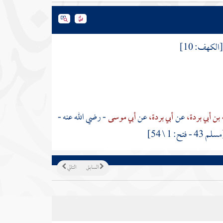
الكهف: 10]
 بن أبي بردة،
عن
أبي بردة،
عن
أبي موسى
- رضي الله عنه -
 43 - فتح: 1 \ 54]
السابق
التالي