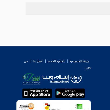
بعة،
ومسلم
بخمسة عشر. روى عنه
أنس بن مالك،
ن علماء الصحابة ومفتيهم، قال علي في حقه: صبغ في
وثيقة الخصوصية
اتفاقية الخدمة
اتصل بنا
من
نحن
له،
وأبو موسى الحكمي.
ن
النسائي".