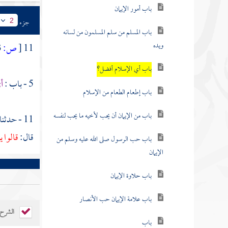
باب أمور الإيمان
جزء
2
باب المسلم من سلم المسلمون من لسانه
ويده
11
[
ص:
493 ]
باب أي الإسلام أفضل؟
5 - باب :
أ
باب إطعام الطعام من الإسلام
باب من الإيمان أن يحب لأخيه ما يحب لنفسه
11 - حدثنا
قال:
قالوا 
باب حب الرسول صلى الله عليه وسلم من
الإيمان
باب حلاوة الإيمان
باب علامة الإيمان حب الأنصار
الشرح
باب