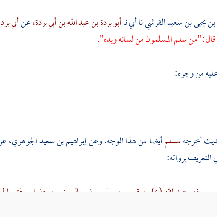
بن يحيى بن سعيد القرشي
نا أبي نا
أبو بردة بن عبد الله بن أبي بردة،
عن
أبي برد
ال: "من سلم المسلمون من لسانه ويده".
عليه من وجوه:
حديث أخرجه
مسلم
أيضا من هذا الوجه. وعن
إبراهيم بن سعيد الجوهري،
عن
في التعريف برواته:
موسى فهو عبد الله (ع) بن قيس بن سليم -بضم السين- بن حضار- بفتح الحاء
الضاد- الأشعري الصحابي الكبير
استعمله - صلى الله عليه وسلم - على
زب