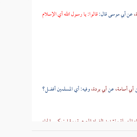
ة،
عن
أبي موسى
قال:
قالوا: يا رسول الله أي الإسلام
أبي أسامة،
عن
أبي بردة،
وفيه: أي المسلمين أفضل؟
 المهملة وتشديد الضاد المعجمة، وقيل: بكسر الحاء
يد
وعدن،
وساحل
اليمن،
واستعمله
عمر
على
الكوفة