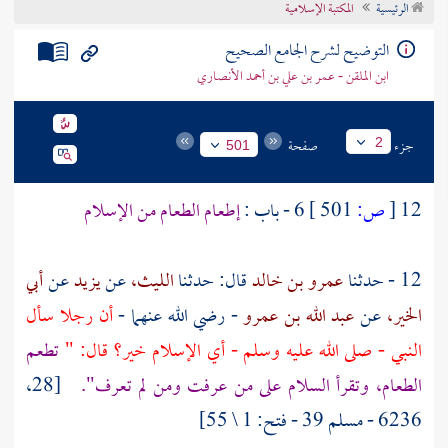
الرئيسية
المكتبة الإسلامية
تراجم الأعلام
التوضيح لشرح الجامع الصحيح
ابن الملقن - عمر بن علي بن أحمد الأنصاري
جزء
صفحة
2
501
12
[
ص:
501 ]
6 - باب :
إطعام الطعام من الإسلام
12 - حدثنا
عمرو بن خالد
قال: حدثنا
الليث،
عن
يزيد
عن
أبي
الخير،
عن
عبد الله بن عمرو
- رضي الله عنهما -
أن رجلا سأل
النبي - صلى الله عليه وسلم - أي الإسلام خير؟ قال: "
تطعم
الطعام، وتقرأ السلام على من عرفت ومن لم تعرف".
[28،
6236 - مسلم 39 - فتح: 1 \ 55]