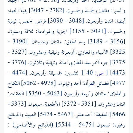
2737] الوصايا: أحد وأربعون. [2738 - 2781] الجهاد
والسير: مائتان وخمسة وخمسون. [2782 - 3047] بقية الجهاد
أيضا: اثنان وأربعون. [3048 - 3090] فرض الخمس: ثمانية
وخمسون. [3091 - 3155] الجزية والموادعة: ثلاثة وستون.
[3156 - 3189] بدء الخلق: مائتان وحديثان. [3190 -
3325] الأنبياء والمغازي: أربعمائة وثمانية وعشرون. [3327 -
3775] جزء آخر بعد المغازي: مائة وثمانية وثلاثون. [3776 -
4473]
[
ص:
40 ]
التفسير: خمسمائة وأربعون. [4474 -
4977] فضائل القرآن: أحد وثمانون. [4978 - 5062] النكاح
والطلاق: مائتان وأربعة وأربعون [5063 - 5350] النفقات:
اثنان وعشرون. [5351 - 5372] الأطعمة: سبعون. [5373 -
5466] العقيقة: أحد عشر. [5467 - 5474] الصيد والذبائح
وغيره: تسعون [5475 - 5544] (الذبائح والأضاحي) :