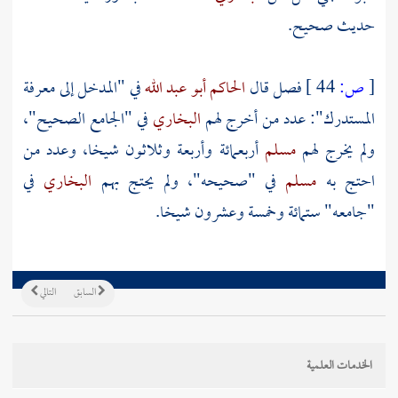
حديث صحيح.
[
ص:
44 ]
فصل قال
الحاكم أبو عبد الله
في "المدخل إلى معرفة
المستدرك": عدد من أخرج لهم
البخاري
في "الجامع الصحيح"،
ولم يخرج لهم
مسلم
أربعمائة وأربعة وثلاثون شيخا، وعدد من
احتج به
مسلم
في "صحيحه"، ولم يحتج بهم
البخاري
في
"جامعه" ستمائة وخمسة وعشرون شيخا.
السابق
التالي
الخدمات العلمية