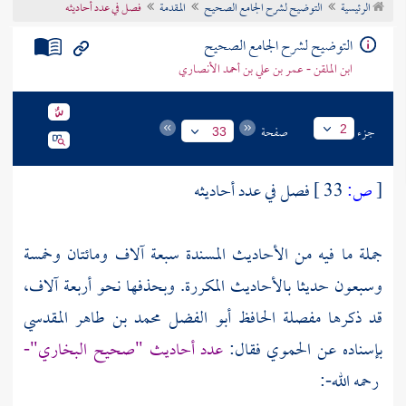
الرئيسية
التوضيح لشرح الجامع الصحيح
المقدمة
فصل في عدد أحاديثه
تراجم الأعلام
التوضيح لشرح الجامع الصحيح
ابن الملقن - عمر بن علي بن أحمد الأنصاري
جزء
صفحة
2
33
[
ص:
33 ]
فصل في عدد أحاديثه
جملة ما فيه من الأحاديث المسندة سبعة آلاف ومائتان وخمسة
وسبعون حديثا بالأحاديث المكررة. وبحذفها نحو أربعة آلاف،
قد ذكرها مفصلة الحافظ أبو الفضل
محمد بن طاهر المقدسي
بإسناده عن
الحموي
فقال:
عدد أحاديث "صحيح البخاري"-
رحمه الله-: