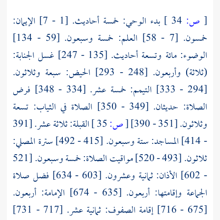
[
ص:
34 ]
بدء الوحي: خمسة أحاديث. [1 - 7] الإيمان:
خمسون. [7 - 58] العلم: خمسة وسبعون. [59 - 134]
الوضوء: مائة وتسعة أحاديث. [135 - 247] غسل الجنابة:
(ثلاثة) وأربعون. [248 - 293] الحيض: سبعة وثلاثون.
[294 - 333] التيمم: خمسة عشر. [334 - 348] فرض
الصلاة: حديثان. [349 - 350] الصلاة في الثياب: تسعة
وثلاثون. [351 - 390]
[
ص:
35 ]
القبلة: ثلاثة عشر. [391
- 414] المساجد: ستة وسبعون. [415 - 492] سترة المصلي:
ثلاثون. [493 - 520] مواقيت الصلاة: خمسة وسبعون. [521
- 602] الأذان: ثمانية وعشرون. [603 - 634] فضل صلاة
الجماعة وإقامتها: أربعون. [635 - 674] الإمامة: أربعون.
[675 - 716] إقامة الصفوف: ثمانية عشر. [717 - 731]