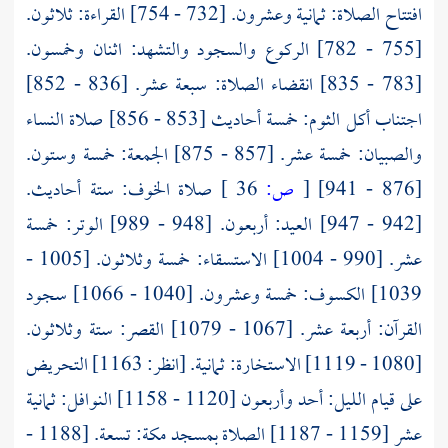
افتتاح الصلاة: ثمانية وعشرون. [732 - 754] القراءة: ثلاثون.
[755 - 782] الركوع والسجود والتشهد: اثنان وخمسون.
[783 - 835] انقضاء الصلاة: سبعة عشر. [836 - 852]
اجتناب أكل الثوم: خمسة أحاديث [853 - 856] صلاة النساء
والصبيان: خمسة عشر. [857 - 875] الجمعة: خمسة وستون.
[876 - 941]
[
ص:
36 ]
صلاة الخوف: ستة أحاديث.
[942 - 947] العيد: أربعون. [948 - 989] الوتر: خمسة
عشر. [990 - 1004] الاستسقاء: خمسة وثلاثون. [1005 -
1039] الكسوف: خمسة وعشرون. [1040 - 1066] سجود
القرآن: أربعة عشر. [1067 - 1079] القصر: ستة وثلاثون.
[1080 - 1119] الاستخارة: ثمانية. [انظر: 1163] التحريض
على قيام الليل: أحد وأربعون [1120 - 1158] النوافل: ثمانية
عشر [1159 - 1187] الصلاة بمسجد مكة: تسعة. [1188 -