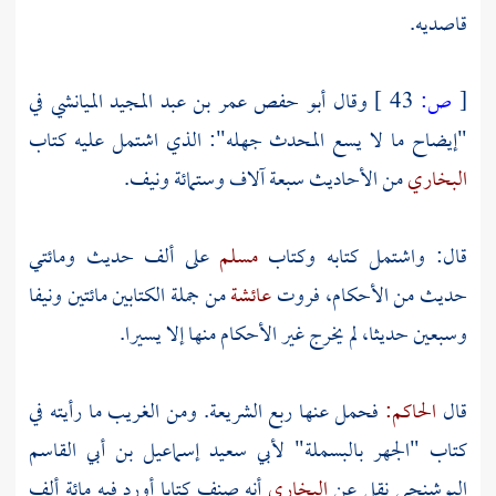
قاصديه.
[
ص:
43 ]
وقال
أبو حفص عمر بن عبد المجيد الميانشي
في
"إيضاح ما لا يسع المحدث جهله": الذي اشتمل عليه كتاب
البخاري
من الأحاديث سبعة آلاف وستمائة ونيف.
قال: واشتمل كتابه وكتاب
مسلم
على ألف حديث ومائتي
حديث من الأحكام، فروت
عائشة
من جملة الكتابين مائتين ونيفا
وسبعين حديثا، لم يخرج غير الأحكام منها إلا يسيرا.
قال
الحاكم:
فحمل عنها ربع الشريعة. ومن الغريب ما رأيته في
كتاب "الجهر بالبسملة"
لأبي سعيد إسماعيل بن أبي القاسم
البوشنجي
نقل عن
البخاري
أنه صنف كتابا أورد فيه مائة ألف