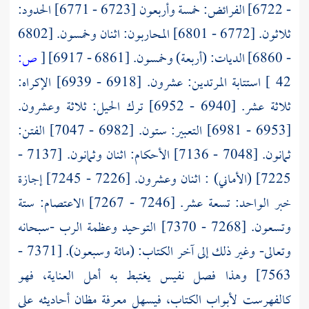
- 6722] الفرائض: خمسة وأربعون [6723 - 6771] الحدود:
ثلاثون. [6772 - 6801] المحاربون: اثنان وخمسون. [6802
- 6860] الديات: (أربعة) وخمسون. [6861 - 6917]
[
ص:
42 ]
استتابة المرتدين: عشرون. [6918 - 6939] الإكراه:
ثلاثة عشر. [6940 - 6952] ترك الحيل: ثلاثة وعشرون.
[6953 - 6981] التعبير: ستون. [6982 - 7047] الفتن:
ثمانون. [7048 - 7136] الأحكام: اثنان وثمانون. [7137 -
7225] (الأماني) : اثنان وعشرون. [7226 - 7245] إجازة
خبر الواحد: تسعة عشر. [7246 - 7267] الاعتصام: ستة
وتسعون. [7268 - 7370] التوحيد وعظمة الرب -سبحانه
وتعالى- وغير ذلك إلى آخر الكتاب: (مائة وسبعون). [7371 -
7563] وهذا فصل نفيس يغتبط به أهل العناية، فهو
كالفهرست لأبواب الكتاب، فيسهل معرفة مظان أحاديثه على