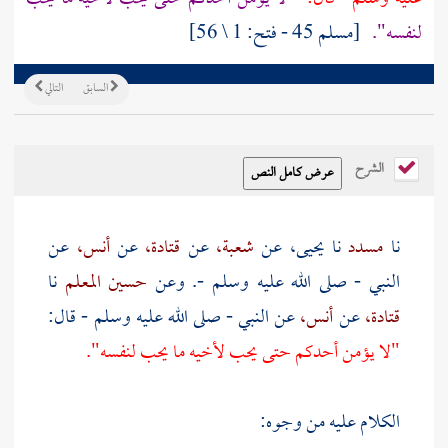
لنفسه".
[مسلم 45 - فتح: 1 \ 56]
السابق
التالي
الشرح
نا
مسدد
نا
يحيى،
عن
شعبة،
عن
قتادة،
عن
أنس،
عن
النبي - صلى الله عليه وسلم -. وعن
حسين المعلم
نا
قتادة،
عن
أنس،
عن النبي - صلى الله عليه وسلم - قال:
"لا يؤمن أحدكم حتى يحب لأخيه ما يحب لنفسه".
الكلام عليه من وجوه: