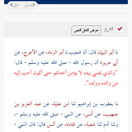
السابق
التالي
الشرح
نا
أبو اليمان
قال: أنا
شعيب
نا
أبو الزناد،
عن
الأعرج،
عن
أبي هريرة
أن رسول الله - صلى الله عليه وسلم - قال:
"والذي نفسي بيده لا يؤمن أحدكم حتى أكون أحب إليه
من والده وولده".
نا
يعقوب بن إبراهيم
ثنا
ابن علية،
عن
عبد العزيز بن
صهيب،
عن
أنس،
عن النبي - صلى الله عليه وسلم -،
وثنا
آدم
ثنا
شعبة،
عن
قتادة،
عن
أنس
قال: قال النبي -