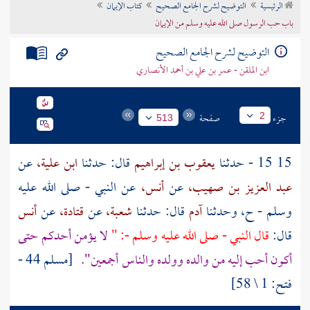
الرئيسية
التوضيح لشرح الجامع الصحيح
كتاب الإيمان
تراجم الأعلام
باب حب الرسول صلى الله عليه وسلم من الإيمان
التوضيح لشرح الجامع الصحيح
ابن الملقن - عمر بن علي بن أحمد الأنصاري
جزء
صفحة
2
513
15 15 - حدثنا
يعقوب بن إبراهيم
قال: حدثنا
ابن علية،
عن
عبد العزيز بن صهيب،
عن
أنس،
عن النبي - صلى الله عليه
وسلم - ح، وحدثنا
آدم
قال: حدثنا
شعبة،
عن
قتادة،
عن
أنس
قال:
قال النبي - صلى الله عليه وسلم -: "
لا يؤمن أحدكم حتى
أكون أحب إليه من والده وولده والناس أجمعين".
[مسلم 44 -
فتح: 1 \ 58]