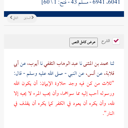
6041، 6941 - مسلم 43 - فتح: 1 \ 60]
السابق
التالي
الشرح
ثنا
محمد بن المثنى
نا
عبد الوهاب الثقفي
نا
أيوب،
عن
أبي
قلابة،
عن
أنس،
عن النبي - صلى الله عليه وسلم - قال:
"ثلاث من كن فيه وجد حلاوة الإيمان: أن يكون الله
ورسوله أحب إليه مما سواهما، وأن يحب المرء لا يحبه إلا
لله، وأن يكره أن يعود في الكفر كما يكره أن يقذف في
النار".