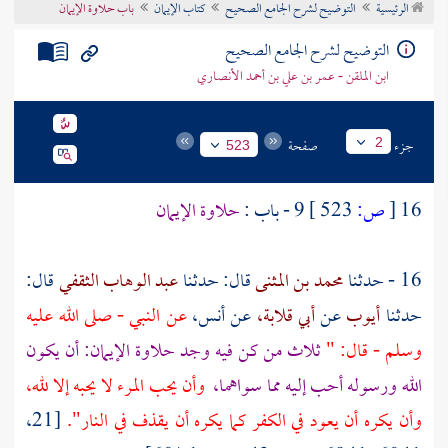
الرئيسية
التوضيح لشرح الجامع الصحيح
كتاب الإيمان
باب حلاوة الإيمان
تراجم الأعلام
التوضيح لشرح الجامع الصحيح
ابن الملقن - عمر بن علي بن أحمد الأنصاري
جزء
صفحة
2
523
16
[
ص:
523 ]
9 - باب :
حلاوة الإيمان
16 - حدثنا
محمد بن المثنى
قال: حدثنا
عبد الوهاب الثقفي
قال:
حدثنا
أيوب
عن
أبي قلابة،
عن أنس،
عن النبي - صلى الله عليه
وسلم - قال: "
ثلاث من كن فيه وجد حلاوة الإيمان: أن يكون
الله ورسوله أحب إليه مما سواهما،
وأن يحب المرء لا يحبه إلا لله،
وأن يكره أن يعود في الكفر كما يكره أن يقذف في النار".
[21،