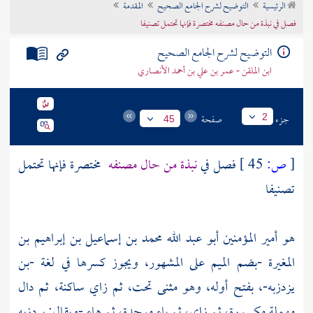
الرئيسية
التوضيح لشرح الجامع الصحيح
المقدمة
تراجم الأعلام
فصل في نبذة من حال مصنفه مختصرة فإنها تحتمل تصنيفا
التوضيح لشرح الجامع الصحيح
ابن الملقن - عمر بن علي بن أحمد الأنصاري
جزء
صفحة
2
45
[
ص:
45 ]
فصل في
نبذة من حال مصنفه
مختصرة فإنها تحتمل
تصنيفا
هو أمير المؤمنين
أبو عبد الله محمد بن إسماعيل بن إبراهيم بن
المغيرة -بضم الميم على المشهور، ويجوز كسرها في لغة -بن
يزدزبه-،
بفتح أوله، وهو مثنى تحت، ثم زاي ساكنة، ثم دال
مهملة مكسورة، ثم زاي، ثم باء موحدة، ثم هاء -ويقال: بردزبه