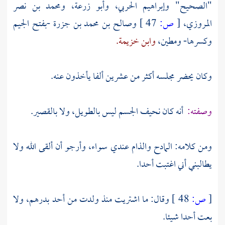
"الصحيح"
وإبراهيم الحربي،
وأبو زرعة،
ومحمد بن نصر
المروزي،
[
ص:
47 ]
وصالح بن محمد بن جزرة
-بفتح الجيم
وكسرها- ومطين،
وابن خزيمة.
وكان يحضر مجلسه أكثر من عشرين ألفا يأخذون عنه.
وصفته:
أنه كان نحيف الجسم ليس بالطويل، ولا بالقصير.
ومن كلامه: المادح والذام عندي سواء، وأرجو أن ألقى الله ولا
يطالبني أني اغتبت أحدا.
[
ص:
48 ]
وقال: ما اشتريت منذ ولدت من أحد بدرهم، ولا
بعت أحدا شيئا.