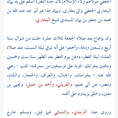
الجعفي
مولاهم ولاء الإسلام; لأن جده
المغيرة
أسلم على يد
يمان
البخاري الجعفي
والي
بخارى.
ويمان هذا هو أبو جد
عبد الله بن
محمد بن جعفر بن يمان المسندي
شيخ
البخاري.
ولد بإجماع بعد صلاة الجمعة لثلاث عشرة خلت من شوال سنة
أربع وتسعين ومائة، وأجمعوا على أنه توفي ليلة السبت، عند صلاة
العشاء ليلة الفطر، ودفن يوم الفطر بعد الظهر سنة ست وخمسين
ومائتين بخرتنك -قرية على فرسخين من
سمرقند-
كتب - رضي
الله عنه - بخراسان، والجبال،
والعراق،
والحجاز،
والشام،
ومصر،
عن
أبي نعيم،
والفريابي،
وأحمد بن حنبل،
ويحيى بن
معين،
وخلق يزيدون على ألف.
وروى عنه:
الترمذي،
والنسائي
فيما قيل، ومسلم خارج