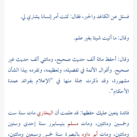
فسئل عن الكاغد والحبر، فقال: كنت آمر إنسانا يشتري لي.
وقال: ما أتيت شيئا بغير علم.
وقال: أحفظ مائة ألف حديث صحيح، ومائتي ألف حديث غير
صحيح. وأقوال الأئمة في تفضيله، وتعظيمه، وتفرده بهذا الشأن
مشهورة، وقد ذكرت جملة منها في "الإعلام بفوائد عمدة
الأحكام".
فائدة يتعين عليك حفظها: قد علمت أن
البخاري
مات سنة ست
وخمسين ومائتين، ومات
مسلم
بنيسابور
سنة إحدى وستين
ومائتين، ومات
أبو داود
بالبصرة
سنة خمس وسبعين ومائتين،