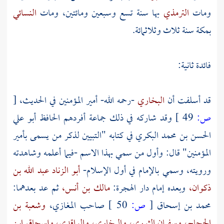
ومات
الترمذي
بها سنة تسع وسبعين ومائتين، ومات
النسائي
بمكة
سنة ثلاث وثلاثمائة.
فائدة ثانية:
قد أسلفت أن
البخاري
-رحمه الله- أمير المؤمنين في الحديث،
[
ص:
49 ]
وقد شاركه في ذلك جماعة أفردهم
الحافظ أبو علي
الحسن بن محمد البكري
في كتابه "التبيين لذكر من يسمى بأمير
المؤمنين" قال: وأول من سمي بهذا الاسم -فيما أعلمه وشاهدته
ورويته، وسمي بالإمام في أول الإسلام-
أبو الزناد عبد الله بن
ذكوان،
وبعده إمام دار الهجرة:
مالك بن أنس،
ثم عد بعدهما:
محمد بن إسحاق
[
ص:
50 ]
صاحب المغازي،
وشعبة بن
الحجاج،
وسفيان الثوري،
والبخاري،
والواقدي،
وإسحاق ابن