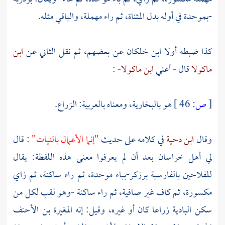
-بموحدة في أوله بدل المثناة، ثم راء مهملة، والباقي مثله.
كذا ضبطه أولا ابن خلكان عن بعضهم، ثم نقل الثاني عن
ابن
ماكولا
قال - أعني
ابن ماكولا-
:
[
ص:
46 ]
هو بالبخارية، ومعناه بالعربية: الزراع.
وقال
ابن دحية
في كلامه على حديث
"إنما الأعمال بالنيات"
: قال
لي أهل
خراسان
بعد أن لم يعرفوا معنى هذه اللفظة: يقال
للفلاحين بالفارسية برزكر-بباء موحدة، ثم راء ساكنة، ثم زاي
مكسورة، ثم كاف غير صافية، ثم راء ساكنة -وهو لقب لكل من
سكن البادية زراعا كان أو غيره، وقيل: إنه
المغيرة بن الأحنف