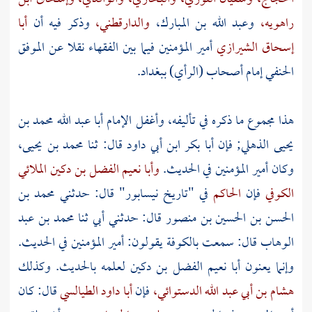
راهويه،
وعبد الله بن المبارك،
والدارقطني،
وذكر فيه أن
أبا
إسحاق الشيرازي
أمير المؤمنين فيما بين الفقهاء نقلا عن
الموفق
الحنفي
إمام أصحاب (الرأي)
ببغداد.
هذا مجموع ما ذكره في تأليفه، وأغفل الإمام
أبا عبد الله محمد بن
يحيى الذهلي;
فإن
أبا بكر ابن أبي داود
قال: ثنا
محمد بن يحيى،
وكان أمير المؤمنين في الحديث.
وأبا نعيم الفضل بن دكين الملائي
الكوفي
فإن
الحاكم
في "تاريخ
نيسابور"
قال: حدثني
محمد بن
الحسن بن الحسين بن منصور
قال: حدثني أبي ثنا
محمد بن عبد
الوهاب
قال: سمعت
بالكوفة
يقولون: أمير المؤمنين في الحديث.
وإنما يعنون أبا نعيم الفضل بن دكين لعلمه بالحديث. وكذلك
هشام بن أبي عبد الله الدستوائي،
فإن
أبا داود الطيالسي
قال: كان