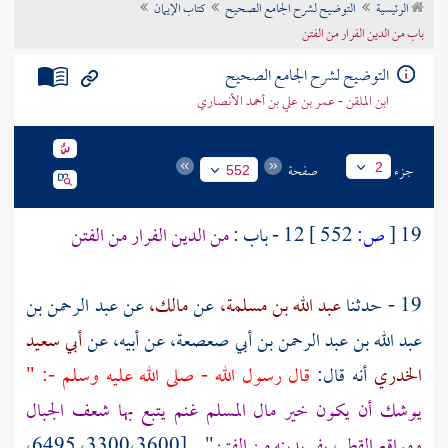
الرئيسية
التوضيح لشرح الجامع الصحيح
كتاب الإيمان
تراجم الأعلام
باب من الدين الفرار من الفتن
التوضيح لشرح الجامع الصحيح
ابن الملقن - عمر بن علي بن أحمد الأنصاري
جزء
صفحة
2
552
19
[
ص:
552 ]
12 - باب :
من الدين الفرار من الفتن
19 - حدثنا
عبد الله بن مسلمة،
عن
مالك،
عن
عبد الرحمن بن
عبد الله بن عبد الرحمن بن أبي صعصعة،
عن أبيه، عن
أبي سعيد
الخدري
أنه قال:
قال رسول الله - صلى الله عليه وسلم -: "
يوشك أن يكون خير مال المسلم غنم يتبع بها شعف الجبال
ومواقع القطر، يفر بدينه من الفتن".
[3300،3600، 6495،