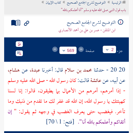
الرئيسية
التوضيح لشرح الجامع الصحيح
كتاب الإيمان
تراجم الأعلام
باب قول النبي صلى الله عليه وسلم "أنا أعلمكم بالله"
التوضيح لشرح الجامع الصحيح
ابن الملقن - عمر بن علي بن أحمد الأنصاري
جزء
صفحة
2
569
20 20 - حدثنا
محمد بن سلام
قال: أخبرنا
عبدة،
عن
هشام،
عن أبيه، عن
عائشة
قالت:
كان رسول الله - صلى الله عليه وسلم
- إذا أمرهم، أمرهم من الأعمال بما يطيقون، قالوا: إنا لسنا
كهيئتك يا رسول الله، إن الله قد غفر لك ما تقدم من ذنبك وما
تأخر. فيغضب حتى يعرف الغضب في وجهه ثم يقول: "
إن
أتقاكم وأعلمكم بالله أنا".
[فتح: 1 \ 70]