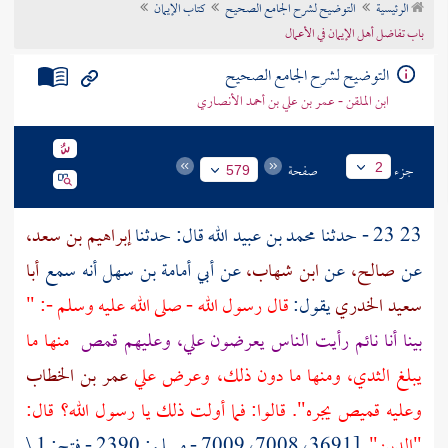
الرئيسية
التوضيح لشرح الجامع الصحيح
كتاب الإيمان
تراجم الأعلام
باب تفاضل أهل الإيمان في الأعمال
التوضيح لشرح الجامع الصحيح
ابن الملقن - عمر بن علي بن أحمد الأنصاري
جزء
صفحة
2
579
23 23 - حدثنا
محمد بن عبيد الله
قال: حدثنا
إبراهيم بن سعد،
عن
صالح،
عن
ابن شهاب،
عن أبي أمامة بن سهل أنه سمع
أبا
سعيد الخدري
يقول:
قال رسول الله - صلى الله عليه وسلم -: "
بينا أنا نائم رأيت الناس يعرضون علي، وعليهم قمص
منها ما
يبلغ الثدي، ومنها ما دون ذلك، وعرض علي
عمر بن الخطاب
وعليه قميص يجره". قالوا: فما أولت ذلك يا رسول الله؟ قال:
"الدين".
[3691، 7008، 7009 - مسلم: 2390 - فتح: 1 \