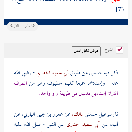
73]
السابق
التالي
الشرح
ذكر فيه حديثين من طريق
أبي سعيد الخدري
- رضي الله
عنه - وإسنادهما جميعا كلهم مدنيون، وهو من
الطرف
اقتران إسنادين مدنيين من طريقة راو واحد.
نا
إسماعيل
حدثني
مالك،
عن
عمرو بن يحيى المازني،
عن
أبيه، عن
أبي سعيد الخدري
عن النبي - صلى الله عليه