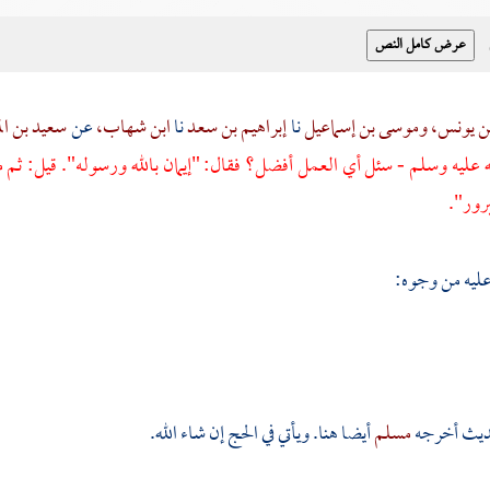
بن يونس،
وموسى بن إسماعيل
نا
إبراهيم بن سعد
نا
ابن شهاب،
عن
سعيد بن ا
 عليه وسلم - سئل أي العمل أفضل؟ فقال: "إيمان بالله ورسوله". قيل: ثم ماذ
رور".
عليه من وجوه:
ديث أخرجه
مسلم
أيضا هنا. ويأتي في الحج إن شاء الله.