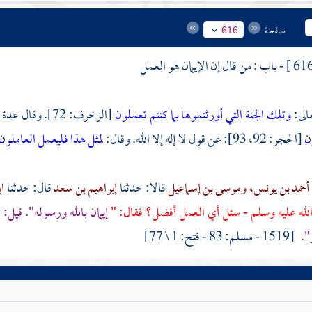
صفحة
616
- باب : من قال إن الإيمان هو العمل
الى:
وتلك الجنة التي أورثتموها بما كنتم تعملون
[الزخرف: 72]. وقال عدة من أهل العلم في قوله تعالى:
ون
[الحجر: 92، 93]: عن قول لا إله إلا الله. وقال:
لمثل هذا فليعمل العاملون
أحمد بن يونس،
وموسى بن إسماعيل
قالا: حدثنا
إبراهيم بن سعد
قال: حدثنا
ا
 الله عليه وسلم - سئل أي العمل أفضل؟ فقال: "
إيمان بالله ورسوله". قيل: 
".
[1519 - مسلم: 83 - فتح: 1 \ 77]