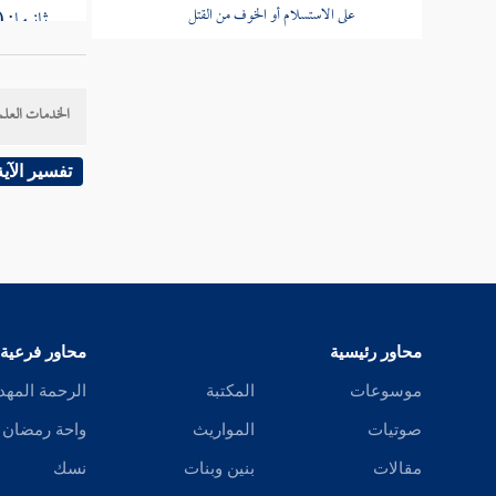
على الاستسلام أو الخوف من القتل
ثانيها: 
باب إفشاء السلام من الإسلام
وقد سلف
الخدمات العلم
باب كفران العشير وكفر (دون) كفر
[
ص:
617 ]
باقي كتاب الإيمان
تفسير الآية
مخزوم بن
كتاب العلم
وجده صح
كتاب الوضوء
[
ص:
618 ]
كتاب الغسل
محاور رئيسية
محاور فرعية
المسيب 
كتاب الحيض
موسوعات
المكتبة
الرحمة المهد
كتاب التيمم
صوتيات
المواريث
واحة رمضان
[
ص:
619 ]
مقالات
بنين وبنات
نسك
كتاب الصلاة