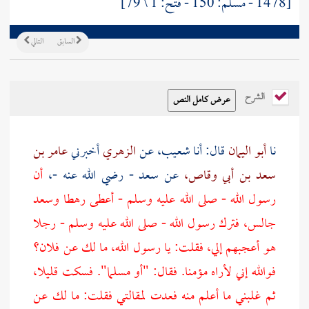
[1478 - مسلم: 150 - فتح: 1 \ 79]
السابق
التالي
الشرح
نا
أبو اليمان
قال: أنا
شعيب،
عن
الزهري
أخبرني
عامر بن
سعد بن أبي وقاص،
عن
سعد
- رضي الله عنه -،
أن
رسول الله - صلى الله عليه وسلم - أعطى رهطا
وسعد
جالس، فترك رسول الله - صلى الله عليه وسلم - رجلا
هو أعجبهم إلي، فقلت: يا رسول الله، ما لك عن فلان؟
فوالله إني لأراه مؤمنا. فقال: "أو مسلما". فسكت قليلا،
ثم غلبني ما أعلم منه فعدت لمقالتي فقلت: ما لك عن