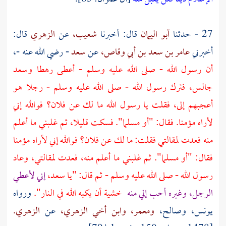
27 - حدثنا
أبو اليمان
قال: أخبرنا
شعيب،
عن
الزهري
قال:
أخبرني
عامر بن سعد بن أبي وقاص،
عن
سعد
- رضي الله عنه -،
أن رسول الله - صلى الله عليه وسلم - أعطى رهطا
وسعد
جالس، فترك رسول الله - صلى الله عليه وسلم - رجلا هو
أعجبهم إلى، فقلت يا رسول الله ما لك عن فلان؟ فوالله إني
لأراه مؤمنا. فقال: "أو مسلما". فسكت قليلا، ثم غلبني ما أعلم
منه فعدت لمقالتي فقلت: ما لك عن فلان؟ فوالله إني لأراه مؤمنا
فقال: "أو مسلما". ثم غلبني ما أعلم منه، فعدت لمقالتي، وعاد
رسول الله - صلى الله عليه وسلم - ثم قال: "يا
سعد،
إني لأعطي
الرجل، وغيره أحب إلي منه
خشية أن يكبه الله في النار".
ورواه
يونس،
وصالح،
ومعمر،
وابن أخي الزهري،
عن
الزهري.