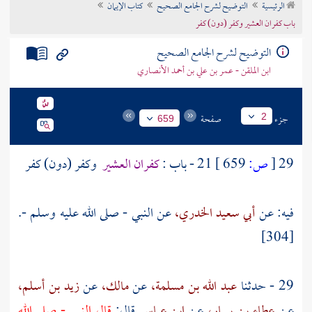
الرئيسية
التوضيح لشرح الجامع الصحيح
كتاب الإيمان
تراجم الأعلام
باب كفران العشير وكفر (دون) كفر
التوضيح لشرح الجامع الصحيح
ابن الملقن - عمر بن علي بن أحمد الأنصاري
جزء
صفحة
2
659
29
[
ص:
659 ]
21 - باب :
كفران العشير
وكفر (دون) كفر
فيه: عن
أبي سعيد الخدري،
عن النبي - صلى الله عليه وسلم -.
[304]
29 - حدثنا
عبد الله بن مسلمة،
عن
مالك،
عن
زيد بن أسلم،
عن
عطاء بن يسار،
عن
ابن عباس
قال:
قال النبي - صلى الله