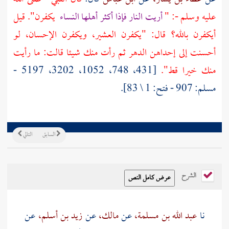
عليه وسلم -: "
أريت النار فإذا أكثر أهلها النساء
يكفرن". قيل
أيكفرن بالله؟ قال: "يكفرن العشير، ويكفرن الإحسان، لو
أحسنت إلى إحداهن الدهر ثم رأت منك شيئا قالت: ما رأيت
منك خيرا قط".
[431، 748، 1052، 3202، 5197 -
مسلم: 907 - فتح: 1 \ 83].
السابق
التالي
الشرح
نا
عبد الله بن مسلمة،
عن
مالك،
عن
زيد بن أسلم،
عن