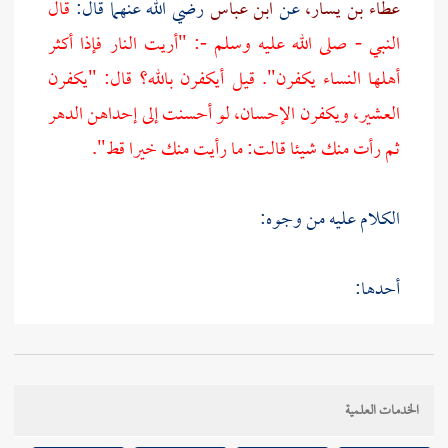
عطاء بن يسار،
عن
ابن عباس
رضي الله عنهما قال:
قال
النبي - صلى الله عليه وسلم -: "أريت النار فإذا أكثر
أهلها النساء يكفرن". قيل أيكفرن بالله؟ قال: "يكفرن
العشير، ويكفرن الإحسان، لو أحسنت إلى إحداهن الدهر
ثم رأت منك شيئا قالت: ما رأيت منك خيرا قط".
الكلام عليه من وجوه:
أحدها:
حديث
أبي سعيد
هذا أخرجه
البخاري
في الحيض مسندا
كما ستعلمه، وأخرجه
مسلم
أيضا، وحديث
ابن عباس
الخدمات العلمية
أخرجه في كتاب العلم، عن
سليمان بن حرب،
نا
شعبة،