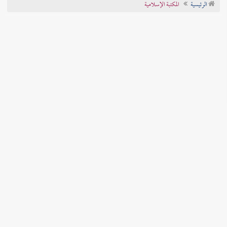
الرئيسية
المكتبة الإسلامية
تراجم الأعلام