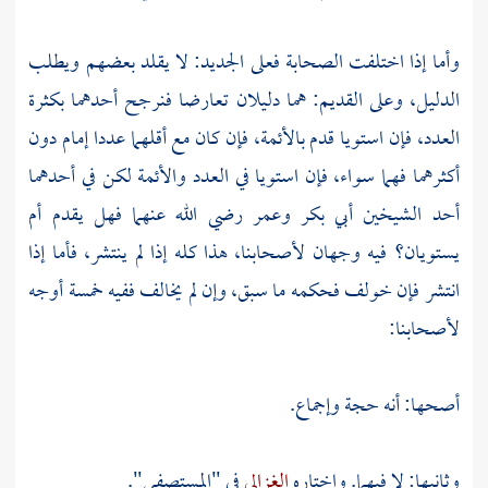
وأما إذا اختلفت الصحابة فعلى الجديد: لا يقلد بعضهم ويطلب
الدليل، وعلى القديم: هما دليلان تعارضا فنرجح أحدهما بكثرة
العدد، فإن استويا قدم بالأئمة، فإن كان مع أقلهما عددا إمام دون
أكثرهما فهما سواء، فإن استويا في العدد والأئمة لكن في أحدهما
أحد الشيخين
أبي بكر
وعمر
رضي الله عنهما فهل يقدم أم
يستويان؟ فيه وجهان لأصحابنا، هذا كله إذا لم ينتشر، فأما إذا
انتشر فإن خولف فحكمه ما سبق، وإن لم يخالف ففيه خمسة أوجه
لأصحابنا:
أصحها: أنه حجة وإجماع.
وثانيها: لا فيهما. واختاره
الغزالي
في "المستصفى".