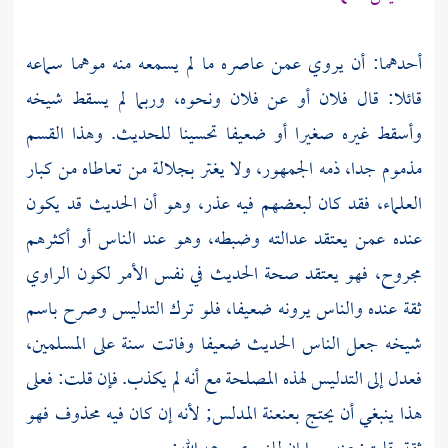
أحدهما: أن يروي عمن عاصره ما لم يسمعه منه موهما سماعه
قائلا: قال فلان أو عن فلان ونحوه، وربما لم يسقط شيخه
وأسقط غيره صغيرا أو ضعيفا تحسينا للحديث. وهذا القسم
مذموم جدا، ذمه الجمهور، ولا يغتر بجلالة من تعاطاه من كبار
العلماء، فقد كان لبعضهم فيه عذر، وهو أن الحديث قد يكون
عنده عمن يعتقد عدالته وضبطه، وهو عند الناس أو أكثرهم
مجروح، فهو يعتقد صحة الحديث في نفس الأمر لكون الراوي
ثقة عنده والناس يرونه ضعيفا، فلو ترك التدليس وصرح باسم
شيخه جعل الناس الحديث ضعيفا وفاتت سنة على المسلمين،
فعدل إلى التدليس لهذه المصلحة مع أنه لم يكذب. فإن قلت: فعلى
هذا ينبغي أن يحتج بعنعنة المدلس; لأنه إن كان فيه محذوف فهو