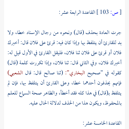
[
ص:
103 ]
القاعدة الرابعة عشر:
جرت العادة بحذف (قال) ونحوه من رجال الإسناد خطا، ولا
بد للقارئ أن يتلفظ بها وإذا كان فيه: قرئ على فلان قال: أخبرك
فلان أو قرئ على فلان ثنا فلان، فليقل القارئ في الأول قيل له:
أخبرك فلان، وفي الثاني قال: ثنا فلان، وإذا تكررت كلمة (قال)
كقوله في "صحيح
البخاري":
(ثنا
صالح
قال: قال
الشعبي)
فإنهم يحذفون أحدهما خطا، وعلى القارئ أن يتلفظ بها، فإن لم
يتلفظ بـ(قال) في هذا كله فقد أخطأ، والظاهر صحة السماع للعلم
بالمحفوظ، ويكون هذا من الحذف لدلالة الحال عليه.
القاعدة الخامسة عشر: