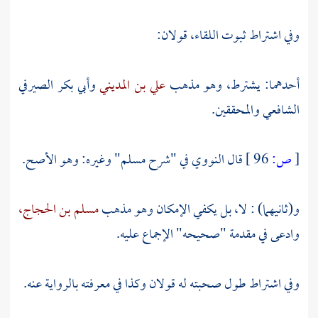
وفي اشتراط ثبوت اللقاء، قولان:
أحدهما: يشترط، وهو مذهب
علي بن المديني
وأبي بكر الصيرفي
الشافعي
والمحققين.
[
ص:
96 ]
قال
النووي
في "شرح مسلم" وغيره: وهو الأصح.
و(ثانيهما) : لا، بل يكفي الإمكان وهو مذهب
مسلم بن الحجاج،
وادعى في مقدمة "صحيحه" الإجماع عليه.
وفي اشتراط طول صحبته له قولان وكذا في معرفته بالرواية عنه.