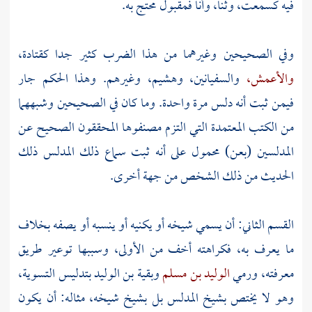
فيه كسمعت، وثنا، وأنا فمقبول محتج به.
وفي الصحيحين وغيرهما من هذا الضرب كثير جدا
كقتادة،
والأعمش،
والسفيانين، وهشيم، وغيرهم. وهذا الحكم جار
فيمن ثبت أنه دلس مرة واحدة. وما كان في الصحيحين وشبههما
من الكتب المعتمدة التي التزم مصنفوها المحققون الصحيح عن
المدلسين (بعن) محمول على أنه ثبت سماع ذلك المدلس ذلك
الحديث من ذلك الشخص من جهة أخرى.
القسم الثاني: أن يسمي شيخه أو يكنيه أو ينسبه أو يصفه بخلاف
ما يعرف به، فكراهته أخف من الأولى، وسببها توعير طريق
معرفته، ورمي
الوليد بن مسلم
وبقية بن الوليد
بتدليس التسوية،
وهو لا يختص بشيخ المدلس بل بشيخ شيخه، مثاله: أن يكون