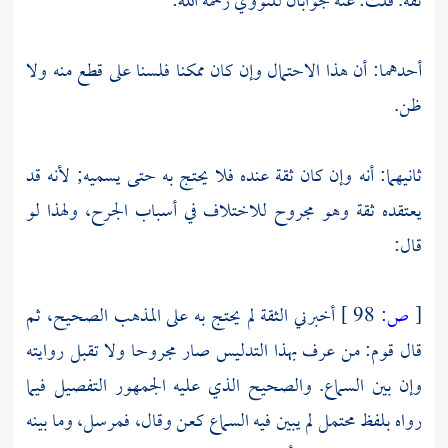
ثقة. قلت: عنه جوابان
للنووي
رحمه الله:
أحدهما: أن هذا الاحتمال وإن كان ممكنا فلسنا على قطع منه ولا
ظن.
ثانيهما: أنه وإن كان ثقة عنده فلا يحتج به حتى يسميه; لأنه قد
يعتقده ثقة وهو مجروح للاختلاف في أسباب الجرح، ولهذا لو
قال:
[
ص:
98 ]
أخبرني الثقة لم يحتج به على المذهب الصحيح، ثم
قال قوم: من عرف بهذا التدليس صار مجروحا ولا تقبل روايته
وإن بين السماع. والصحيح الذي عليه الجمهور التفصيل فيما
رواه بلفظ محتمل لم يبين فيه السماع كعن وقال، فمرسل، وما بينه