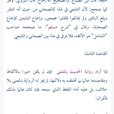
حجة. قال
ابن الصباغ:
والصحيح أنه إجماع. قال
النووي:
وهو
كما صحح; لأن التابعي في هذا كالصحابي من حيث أنه انتشر
وبلغ الباقين ولم يخالفوا فكانوا مجمعين، وإجماع التابعين كإجماع
الصحابة، وقال في "شرح
مسلم":
ما صححه صاحب
"الشامل" هو الأفقه، فلا فرق في هذا بين الصحابي والتابعي.
القاعدة الثامنة:
إذا أراد
رواية الحديث بالمعنى
فإن لم يكن خبيرا بالألفاظ
ومقاصدها عالما بما تختلف به دلالتها، لم يجز له الرواية بالمعنى بلا
خلاف، بل عليه أداء اللفظ الذي سمعه فإن كان عالما بذلك
فأقوال: