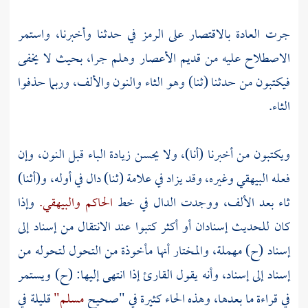
جرت العادة بالاقتصار على الرمز في حدثنا وأخبرنا، واستمر
الاصطلاح عليه من قديم الأعصار وهلم جرا، بحيث لا يخفى
فيكتبون من حدثنا (ثنا) وهو الثاء والنون والألف، وربما حذفوا
الثاء.
ويكتبون من أخبرنا (أنا)، ولا يحسن زيادة الباء قبل النون، وإن
فعله البيهقي وغيره، وقد يزاد في علامة (ثنا) دال في أوله، و(أثنا)
ثاء بعد الألف، ووجدت الدال في خط
الحاكم
والبيهقي.
وإذا
كان للحديث إسنادان أو أكثر كتبوا عند الانتقال من إسناد إلى
إسناد (ح) مهملة، والمختار أنها مأخوذة من التحول لتحوله من
إسناد إلى إسناد، وأنه يقول القارئ إذا انتهى إليها: (ح) ويستمر
في قراءة ما بعدها، وهذه الحاء كثيرة في "صحيح
مسلم"
قليلة في