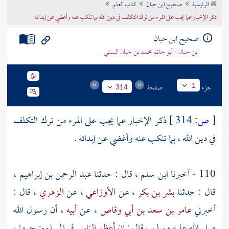
الرئيسية
صحيح ابن حبان
كتاب العلم
تراجم الأعلام
ذكر الإخبار عما يجب على المرء من ترك التكلف في دين الله بما تنكب عنه وأغضي عن إبدائه
صحيح ابن حبان
ابن حبان - أبو حاتم محمد بن حبان البستي
جزء
صفحة
1
314
[
ص:
314 ]
ذكر الإخبار عما يجب على المرء من ترك التكلف
في دين الله ، بما تنكب عنه وأغضي عن إبدائه .
110 - أخبرنا
ابن سلم
، قال : حدثنا
عبد الرحمن بن إبراهيم
،
قال : حدثنا
بشر بن بكر
، عن
الأوزاعي
، عن
الزهري
، قال :
أخبرني
عامر بن سعد بن أبي وقاص
، عن
أبيه
، أن رسول الله
صلى الله عليه وسلم ، قال :
إن أعظم الناس في المسلمين جرما ،