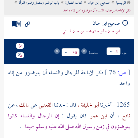
الرئيسية
صحيح ابن حبان
كتاب الطهارة
باب الوضوء بفضل وضوء المرأة
تراجم الأعلام
ذكر الإباحة للرجال والنساء أن يتوضؤوا من إناء واحد
صحيح ابن حبان
ابن حبان - أبو حاتم محمد بن حبان البستي
جزء
صفحة
4
76
[
ص:
76 ]
ذكر الإباحة للرجال والنساء أن يتوضؤوا من إناء
واحد
1265 - أخبرنا
أبو خليفة ،
قال : حدثنا
القعنبي
عن
مالك
، عن
نافع
، أن
ابن عمر
كان يقول :
إن الرجال والنساء كانوا
يتوضؤون في زمن رسول الله صلى الله عليه وسلم جميعا
.