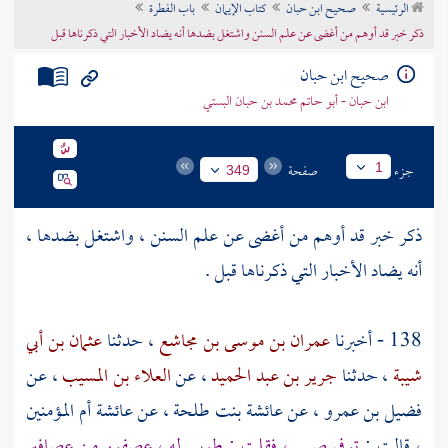
الرئيسية
صحيح ابن حبان
كتاب الإيمان
باب الفطرة
تراجم الأعلام
ذكر خبر قد أوهم من أغضى عن علم السنن واشتغل بضدها أنه يضاد الأخبار التي ذكرناها قبل
صحيح ابن حبان
ابن حبان - أبو حاتم محمد بن حبان البستي
جزء
صفحة
1
349
ذكر خبر قد أوهم من أغضى عن علم السنن ، واشتغل بضدها ،
أنه يضاد الأخبار التي ذكرناها قبل .
138 - أخبرنا
عمران بن موسى بن مجاشع
، حدثنا
عثمان بن أبي
شيبة
، حدثنا
جرير بن عبد الحميد
، عن
العلاء بن المسيب
، عن
فضيل بن عمرو
، عن
عائشة بنت طلحة
، عن
عائشة
أم المؤمنين
، قالت :
توفي صبي ، فقلت : طوبى له ، عصفور من عصافير