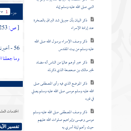
النبي صلى الله عليه وسلم إياه
جزء
1
ذكر البيان بأن جبريل شد البراق بالصخرة
[
ص:
253 ]
عند إرادة الإسراء
ذكر وصف الإسراء برسول الله صلى الله
56 - أخبرنا
عليه وسلم من بيت المقدس
وما جعلنا ال
ذكر خبر أوهم عالما من الناس أنه مضاد
لخبر مالك بن صعصعة الذي ذكرناه
ذكر الموضع الذي فيه رأى المصطفى صلى
الله عليه وسلم موسى صلى الله عليه وسلم يصلي
في قبره
الخدمات العلم
ذكر وصف المصطفى صلى الله عليه وسلم
موسى وعيسى وإبراهيم صلوات الله عليهم
حيث رآهم ليلة أسري به
تفسير الآية