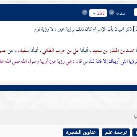
صفحة
253
ذكر البيان بأن الإسراء كان ذلك برؤية عين ، لا رؤية نوم
محمد بن المنذر بن سعيد
، أنبأنا
علي بن حرب الطائي
، أنبأنا
سفيان
، عن
عمرو
رؤيا التي أريناك إلا فتنة للناس
قال : هي رؤيا عين أريها رسول الله صلى الله ع
ية
ترجمة علم
عناوين الشجرة