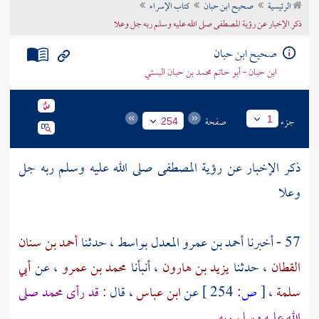
الرئيسية
صحيح ابن حبان
كتاب الإسراء
تراجم الأعلام
ذكر الإخبار عن رؤية المصطفى صلى الله عليه وسلم ربه جل وعلا
صحيح ابن حبان
ابن حبان - أبو حاتم محمد بن حبان البستي
جزء
صفحة
1
254
ذكر الإخبار عن رؤية المصطفى صلى الله عليه وسلم ربه جل
وعلا
57 - أخبرنا
أحمد بن عمرو المعدل
بواسط
، حدثنا
أحمد بن سنان
القطان
، حدثنا
يزيد بن هارون
، أنبأنا
محمد بن عمرو
، عن
أبي
سلمة
،
[
ص:
254 ]
عن
ابن عباس
، قال
: قد رأى
محمد
صلى
الله عليه وسلم ربه
.