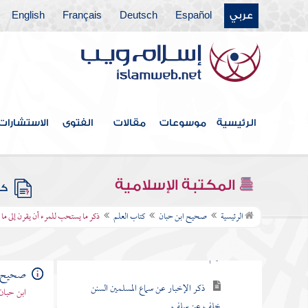
عربي
Español
Deutsch
Français
English
فهرس الكتاب
المقدمة
الرئيسية
موسوعات
مقالات
الفتوى
الاستشارات
كتاب الوحي
كتاب الإسراء
المكتبة الإسلامية
كتب
كتاب العلم
الرئيسية
صحيح ابن حبان
كتاب العلم
ذكر ما يستحب للمرء أن يقرن إلى ما ذ
ذكر إثبات النصرة لأصحاب الحديث إلى
قيام الساعة
صحيح ا
ذكر الإخبار عن سماع المسلمين السنن
ابن حبان
خلف عن سلف