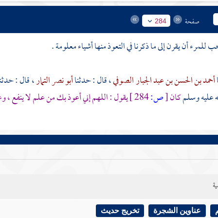
صفحة
284
 للمرء أن يقرن إلى ما ذكرنا في التعوذ منها أشياء معلومة .
أحمد بن الحسن بن عبد الجبار الصوفي
، قال : حدثنا
أبو نصر التمار
، قال : حدثن
له عليه وسلم
كان
[
ص:
284 ]
يقول : اللهم إني أعوذ بك من علم لا ينفع ، 
ية
عناوين الشجرة
تخريج حديث