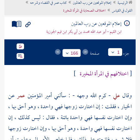
الرئيسية
إعلام الموقعين عن رب العالمين
كتاب عمر في القضاء وشرحه
تراجم الأعلام
القول في القياس
اختلاف الصحابة في المرأة المخيرة
إعلام الموقعين عن رب العالمين
ابن القيم - أبو عبد الله محمد بن أبي بكر ابن قيم الجوزية
جزء
صفحة
1
166
[
اختلافهم في المرأة المخيرة
]
وقال
علي
- كرم الله وجهه - : سألني أمير المؤمنين
عمر
عن
الخيار ، فقلت : إن اختارت زوجها فهي واحدة ، وهو أحق بها ،
وإن اختارت نفسها فهي واحدة بائنة ، فقال : ليس كذلك ، إن
اختارت نفسها فهي واحدة ، وهو أحق بها ، وإن اختارت زوجها
فلا شيء ، فاتبعته على ذلك ، فلما خلص الأمر إلي وعلمت أني