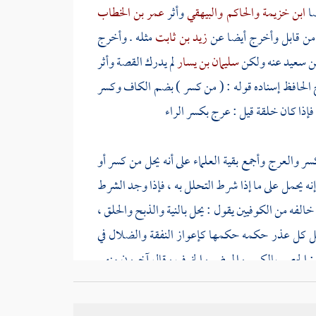
ا
ابن خزيمة
والحاكم
والبيهقي
وأثر
عمر بن الخطاب
ج من قابل وأخرج أيضا عن
زيد بن ثابت
مثله . وأخرج
بن سعيد
عنه ولكن
سليمان بن يسار
لم يدرك القصة وأثر
لحافظ إسناده قوله : ( من كسر ) بضم الكاف وكسر
 فإذا كان خلقة قيل : عرج بكسر الراء
كسر والعرج وأجمع بقية العلماء على أنه يحل من كسر أو
إنه يحمل على ما إذا شرط التحلل به ، فإذا وجد الشرط
 خالفه من
الكوفيين
يقول : يحل بالنية والذبح والحلق ،
 بل كل عذر حكمه حكمها كإعواز النفقة والضلال في
: الحصر بالكسر والمرض والخوف وقال آخرون منهم
الباب وحكى
ابن جرير
قولا أنه لا حصر بعد النبي صلى
 عن أكثر أهل اللغة منهم
الأخفش
والكسائي
والفراء