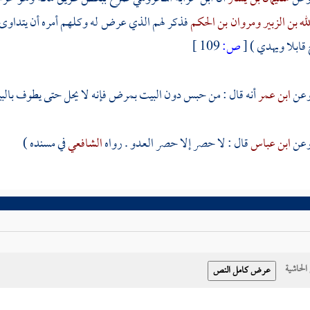
له بن الزبير
ومروان بن الحكم
فذكر لهم الذي عرض له وكلهم أمره أن يتداوى ب
 قابلا ويهدي )
[
ص:
109 ]
ابن عمر
أنه قال : من حبس دون
البيت
بمرض فإنه لا يحل حتى يطوف
بال
ابن عباس
قال : لا حصر إلا حصر العدو . رواه
الشافعي
في مسنده )
حاشية