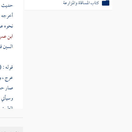
كتاب المساقاة والمزارعة
حديث
ا
أخرجه 
أبواب الإجارة
نحوه ع
كتاب الوديعة والعارية
ابن عمر
السين قو
كتاب إحياء الموات
كتاب الغصب والضمانات
قوله : 
عرج ، و
كتاب الشفعة
صار حلا
وسيأتي 
كتاب اللقطة
الطريق و
كتاب الهبة والهدية
مالك
و
الله عل
كتاب الوقف