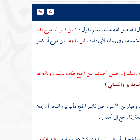
الله صلى الله عليه وسلم يقول {
: من كسر أو عرج فقد
لخمسة ، وفي رواية
لأبي داود
وابن ماجه
: من عرج أو كسر
ليه وسلم إن حبس أحدكم عن الحج طاف
بالبيت
وبالصفا
لبخاري
والنسائي
)
م
وهبار بن الأسود
حين فاتهما الحج فأتيا يوم النحر أن يحلا
ة إذا رجع إلى أهله ) .
 بالحج فسأل على الماء الذي كان عليه ، فوجد
عبد الله بن