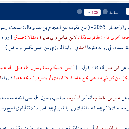
صفحة
109
ت والإحصار
2065 - ( عن
عكرمة
عن
الحجاج بن عمرو
قال : سمعت رسول 
حجة أخرى قال : فذكرت ذلك
لابن عباس
وأبي هريرة
، فقالا : صدق
} رواه ا
 معناه وفي رواية ذكرها
أحمد
في رواية
المروزي
من حبس بكسر أو مرض )
ابن عمر
أنه كان يقول : {
أليس حسبكم سنة رسول الله صلى الله ع
 يحل من كل شيء ، حتى يحج عاما قابلا فيهدي أو يصوم إن لم يجد هديا
} رواه
ا
عمر بن الخطاب
أنه أمر
أبا أيوب
صاحب رسول الله صلى الله عليه وسل
رجعا حلالا ثم يحجا عاما قابلا ويهديا فمن لم يجد فصيام ثلاثة أيام في الحج وسبع
سليمان بن يسار
أن
ابن حزابة المخزومي
صرع ببعض طريق
مكة
وهو محرم