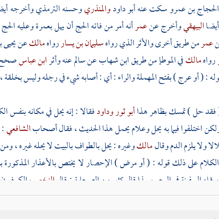
لحجاج بن عمرو
سكت عنه
أبو داود
والمنذري
وحسنه
الترمذي
وأخرجه أيض
أيضا
البيهقي
وأخرج عن
عمر
أنه أمر من فاته الحج أن يهل بعمرة وعليه الح
ن
عمر
من طريق أخرى والأثر الذي رواه
سليمان بن يسار
رواه
مالك
عن
يحيى 
رواه
مالك
في الموطإ من طريق
ابن شهاب
عن
سالم
عنه وأثر
ابن عباس
صحح ا
له : ( أو عرج ) بفتح المهملة والراء : أي : أصابه شيء في رجله وليس بخلقة ،
( فقد حل ) تمسك بظاهر هذا
أبو ثور
وداود
فقالا : إنه يحل في مكانه بنفس ال
لكن اختلفوا فيما به يحل وعلام يحمل هذا الحديث ، فقال أصحاب
الشافعي
: 
لا ولا يلزم الدم وقال
مالك
وغيره : يحل بالطواف
بالبيت
لا يحله غيره ، ومن
الكلام على ذلك قوله : ( أو مرض ) الإحصار لا يختص بالأعذار المذكورة
بقاء السفينة في البحر وبهذا قال كثير من الصحابة : قال
النخعي
والكوفيون
الشافعي
وأحمد
: لا حصر إلا بالعدو ، وتمسكوا بقول
ابن عباس
المذكور في 
يه وسلم والسبب في هذا الاختلاف أنهم اختلفوا في تفسير الإحصار ، فالمشهور