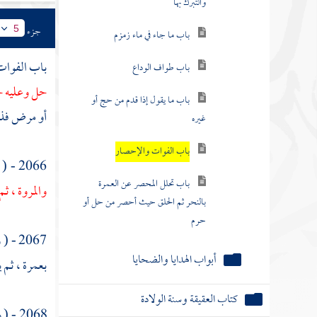
والتبرك بها
جزء
5
باب ما جاء في ماء زمزم
باب الفوا
باب طواف الوداع
حل وعليه 
باب ما يقول إذا قدم من حج أو
أو مرض فذكر
غيره
باب الفوات والإحصار
2066 - ( وعن
باب تحلل المحصر عن العمرة
والمروة
، ثم
بالنحر ثم الحلق حيث أحصر من حل أو
حرم
2067 - ( وعن
أبواب الهدايا والضحايا
بعمرة ، ثم ي
كتاب العقيقة وسنة الولادة
2068 - ( وعن