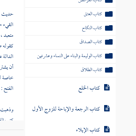
كتاب الفرائض
حديث
ط
كتاب العتق
القيء حر
كتاب النكاح
متعبد ،
كتاب الصداق
كقوله ص
كتاب الوليمة والبناء على النساء وعشرتهن
الدالة ع
أن يشتر
كتاب الطلاق
خاصة لك
كتاب الخلع
الفتح : 
كتاب الرجعة والإباحة للزوج الأول
وذهبت ا
كتب الفق
كتاب الإيلاء
له من ح