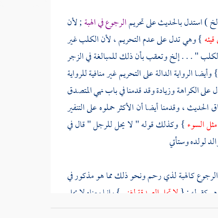
 إلخ ) استدل بالحديث على تحريم
الرجوع في الهبة
; لأن
قيئه
} وهي تدل على عدم التحريم ، لأن الكلب غير
لكلب " . . . إلخ وتعقب بأن ذلك للمبالغة في الزجر
 وأيضا الرواية الدالة على التحريم غير منافية للرواية
دل على الكراهة وزيادة وقد قدمنا في باب نهي المتصدق
 الحديث ، وقدمنا أيضا أن الأكثر حملوه على التنفير
مثل السوء
} وكذلك قوله " لا يحل للرجل " قال في
الد لولده وستأتي
 الرجوع كالهبة لذي رحم ونحو ذلك مما هو مذكور في
وهو كقوله : {
لا تحل الصدقة لغني
} وإنما معناه لا يحل
 يخص من عموم هذا الحديث من
وهب
بشرط الثواب