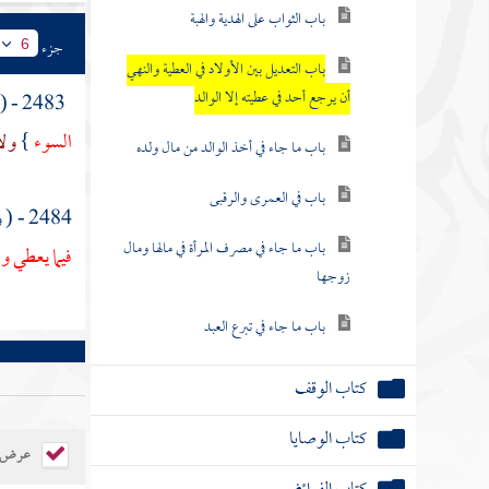
باب الثواب على الهدية والهبة
جزء
6
باب التعديل بين الأولاد في العطية والنهي
أن يرجع أحد في عطيته إلا الوالد
2483 - ( وعن
السوء
}
ولأ
باب ما جاء في أخذ الوالد من مال ولده
باب في العمرى والرقبى
2484 - ( وعن
باب ما جاء في مصرف المرأة في مالها ومال
فيما يعطي و
زوجها
باب ما جاء في تبرع العبد
كتاب الوقف
كتاب الوصايا
عرض ال