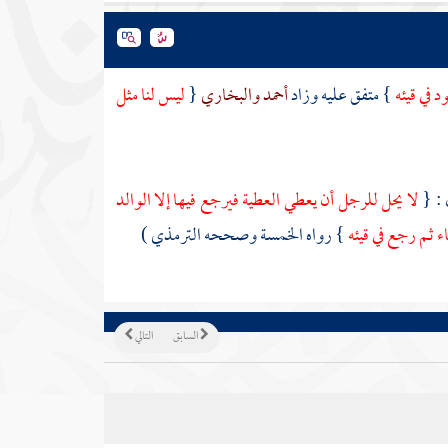
ود في قيئه
} متفق عليه وزاد
أحمد
والبخاري
{
ليس لنا مثل
 : {
لا يحل للرجل أن يعطي العطية فيرجع فيها إلا الوالد
ء ثم رجع في قيئه
} رواه الخمسة وصححه
الترمذي
)
السابق
التالي