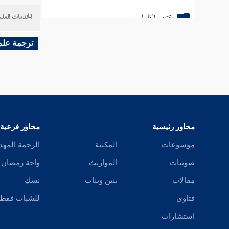
، ومن ك
كتاب الظهار
الخدمات العلم
كالغني ي
كتاب اللعان
ترجمة علم
قال في ا
كتاب العدد
على صاح
كتاب الرضاع
عبد الل
كتاب النفقات
الواهب أ
محاور رئيسية
محاور فرعية
رحم محر
كتاب الدماء
موسوعات
المكتبة
الرحمة المهد
وسمرة
كتاب الحدود
صوتيات
المواريث
واحة رمضان
رجع في 
كتاب الجهاد والسير
مقالات
بنين وبنات
نسك
فتاوى
للشباب فقط
فإن صحت
أبواب السبق والرمي
استشارات
جواز
ال