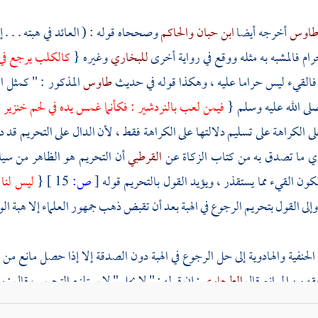
اوس
أخرجه أيضا
ابن حبان
والحاكم
وصححاه قوله : ( العائد في هبته . . .
ام فالمشبه به مثله ووقع في رواية أخرى
للبخاري
وغيره {
كالكلب يرجع في 
 فالقيء ليس حراما عليه ، وهكذا قوله في حديث
طاوس
المذكور : " كمثل ا
لى الله عليه وسلم {
فيمن لعب بالنردشير : فكأنما غمس يده في لحم خنزير
}
لى الكراهة على تسليم دلالتها على الكراهة فقط ، لأن الدال على التحريم قد 
ي ما تصدق به من كتاب الزكاة عن
القرطبي
أن التحريم هو الظاهر من سياق
ون القيء مما يستقذر ، ويؤيد القول بالتحريم قوله
[
ص:
15 ]
{
ليس لنا 
وإلى القول بتحريم الرجوع في الهبة بعد أن تقبض ذهب جمهور العلماء إلا هبة الو
لحنفية
والهادوية
إلى حل الرجوع في الهبة دون الصدقة إلا إذا حصل مانع من
ه من الموانع قال
الطحاوي
: إن قوله : " لا يحل " لا يستلزم التحريم ، قال : 
يث يحل لغيره من ذوي الحاجة ، وأراد بذلك التغليظ في الكراهة قال
الطبري
: