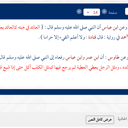
صفحة
14
ابن عباس
أن النبي صلى الله عليه وسلم قال : {
العائد في هبته كالعائد يع
حمد
في رواية : قال
قتادة
: ولا أعلم القيء إلا حراما ) .
طاوس
: أن
ابن عمر
وابن عباس
رفعاه إلى النبي صلى الله عليه وسلم قال
لده ، ومثل الرجل يعطي العطية ثم يرجع فيها كمثل الكلب أكل حتى إذا شبع قا
حاشية