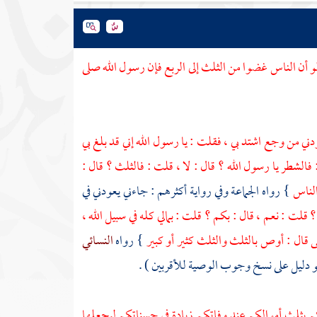
و أن الناس غضوا من الثلث إلى الربع فإن رسول الله صلى
ني من وجع اشتد بي ، فقلت : يا رسول الله إني قد بلغ بي
: فالشطر يا رسول الله ؟ قال : لا ، قلت : فالثلث ؟ قال :
الناس
} رواه الجماعة وفي رواية أكثرهم : جاءني يعودني في
لت : نعم ، قال : بكم ؟ قلت : بمالي كله في سبيل الله ،
ى قال : أوص بالثلث والثلث كثير أو كبير
} رواه
النسائي
وهو دليل على نسخ وجوب الوصية للأقربين ) .
م بثلث أموالكم عند وفاتكم زيادة في حسناتكم ليجعلها