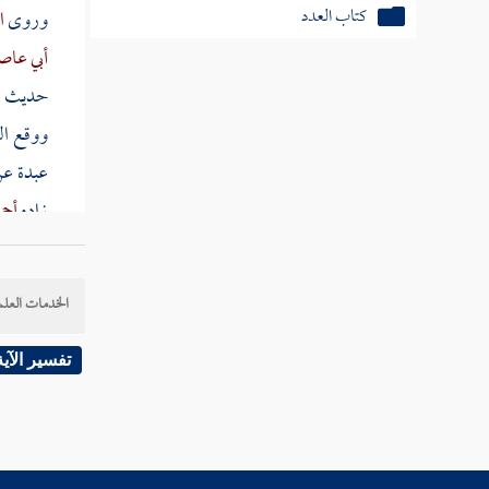
كتاب العدد
وروى
ا
أبي عا
كتاب الرضاع
حديث
أ
كتاب النفقات
ووقع ال
كتاب الدماء
عبدة
عن
زاده
أحم
كتاب الحدود
الثلث ، 
كتاب الجهاد والسير
الخدمات العلم
أبواب السبق والرمي
" كثير أو
باب ما جاء في آلة اللهو
تفسير الآية
وفيه دل
كتاب الأطعمة والصيد والذبائح
التصدق ب
كتاب الأشربة
وعلى ال