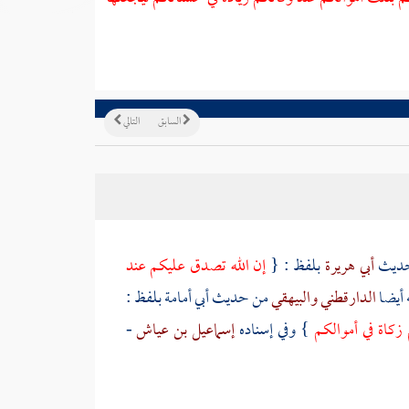
السابق
التالي
ديث
أبي هريرة
بلفظ : {
إن الله تصدق عليكم عند
 أيضا
الدارقطني
والبيهقي
من حديث
أبي أمامة
بلفظ :
زكاة في أموالكم
} وفي إسناده
إسماعيل بن عياش
-