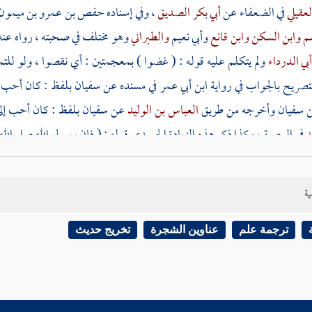
لعقيلي
في الضعفاء عن
أبي بكر الصديق
، وفي إسناده
حفص بن عمرو بن ميمون
صم
وابن السكن
وابن قانع
وأبي نعيم
والطبراني
وهو مختلف في صحبته ، رواه عنه 
بي الدرداء
ولم يتكلم عليه قوله : ( غضوا ) بمعجمتين : أي نقصوا ، ولو لل
تصريح بالجواب في رواية
ابن أبي عمر
في مسنده عن
سفيان
بلفظ : كان أحب 
سفيان
وأخرجه من طريق
العباس بن الوليد
عن
سفيان
بلفظ : كان أحب إلى 
د
في الوصية ، وكذا ذكر هذه الزيادة
الحميدي
قوله : ( فإن رسول الله صلى الل
وكأنه أخذ ذلك من وصفه صلى الله عليه وسلم للثلث بالكثرة قوله : ( والثلث ك
ية
 كبير " بالشك هل هو بالموحدة أو المثلثة ، والمراد أنه كثير بالنسبة إلى ما دونه
ترجمة علم
عناوين الشجرة
تخريج حديث
يل على جواز
الوصية بالثلث
، وعلى أن الأولى أن ينقص عنه ولا يزيد عليه قال
ا
الثلث هو الأكمل : أي كبير أجره ويحتمل أن يكون معناه كثير غير قليل قال
ا
أول عول
ابن عباس
كما تقدم ، والمعروف من مذهب
الشافعي
استحباب النقص 