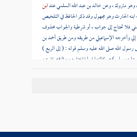
وهو متروك ، وعن
خالد بن عبد الله السلمي
عند
ابن
ابنه
الحارث
وهو مجهول وقد ذكر الحافظ في التلخيص
تمني فلا تحتاج إلى جواب ، أو شرطية والجواب محذوف
إلي وأخرجه
الإسماعيلي
من طريقه ومن طريق
أحمد بن
رسول الله صلى الله عليه وسلم قوله : ( إلى الربع )
ه عليه وسلم ) هو كالتعليل لما اختاره من النقصان عن
ثير ) في رواية
مسلم
.
لحافظ
: وهو ما يبتدره الفهم ويحتمل أن يكون لبيان أن
لشافعي
: وهذا أولى معانيه ، يعني أن الكثرة أمر نسبي ،
عن الثلث .