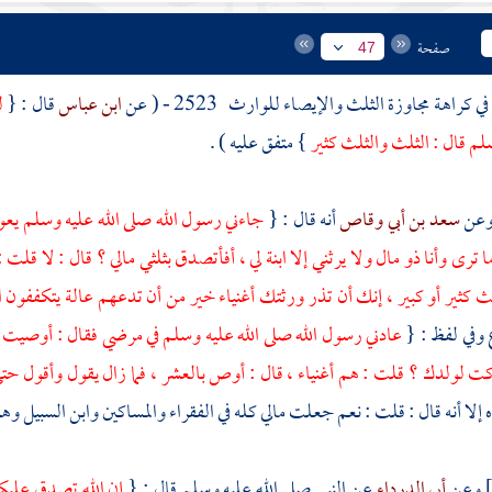
صفحة
47
في كراهة مجاوزة الثلث والإيصاء للوارث
2523 - ( عن
ابن عباس
قال : {
ل
سلم قال : الثلث والثلث كثير
} متفق عليه ) .
سعد بن أبي وقاص
أنه قال : {
جاءني رسول الله صلى الله عليه وسلم يعود
ترى وأنا ذو مال ولا يرثني إلا ابنة لي ، أفأتصدق بثلثي مالي ؟ قال : لا قلت 
ث كثير أو كبير ، إنك أن تذر ورثتك أغنياء خير من أن تدعهم عالة يتكففون 
 وفي لفظ : {
عادني رسول الله صلى الله عليه وسلم في مرضي فقال : أوصيت ؟ ق
ركت لولدك ؟ قلت : هم أغنياء ، قال : أوص بالعشر ، فما زال يقول وأقول حت
ه إلا أنه قال : قلت : نعم جعلت مالي كله في الفقراء والمساكين وابن السبيل 
وعن
أبي الدرداء
عن النبي صلى الله عليه وسلم قال : {
إن الله تصدق عليك