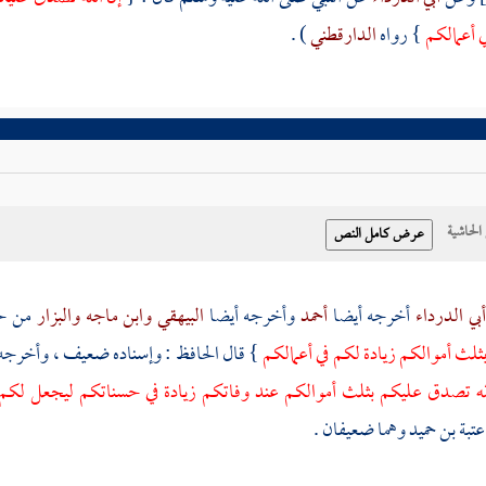
ي أعمالكم
} رواه
الدارقطني
) .
حاشية
أبي الدرداء
أخرجه أيضا
أحمد
وأخرجه أيضا
البيهقي
وابن ماجه
والبزار
من ح
ثلث أموالكم زيادة لكم في أعمالكم
} قال الحافظ : وإسناده ضعيف ، وأخرجه
له تصدق عليكم بثلث أموالكم عند وفاتكم زيادة في حسناتكم ليجعل لكم 
عتبة بن حميد
وهما ضعيفان .