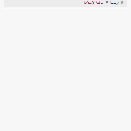
الرئيسية
المكتبة الإسلامية
تراجم الأعلام