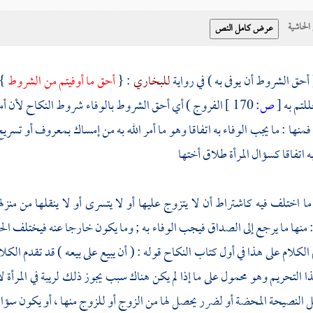
حاشية
 أحق الشروط أن يوفى به ) في رواية
للبخاري
: {
أحق ما أوفيتم من الشروط
} 
للتم به
[
ص:
170 ]
الفروج ) أي أحق الشروط بالوفاء شروط النكاح لأن أم
 فمنها : ما يجب الوفاء به اتفاقا وهو ما أمر الله به من إمساك بمعروف أو تس
به اتفاقا كسؤال المرأة طلاق أختها
ما اختلف فيه كاشتراط أن لا يتزوج عليها أو لا يتسرى أو لا ينقلها من منزله
منها ما يرجع إلى الصداق فيجب الوفاء به ; وما يكون خارجا عنه فيختلف الح
الكلام على هذا في أول كتاب النكاح قوله : ( أن يبيع على بيعه ) قد تقدم الكلا
 التحريم وهو محمول على ما إذا لم يكن هناك سبب يجوز ذلك لريبة في المرأة
ل النصيحة المحضة أو لضرر يحصل لها من الزوج أو للزوج منها ، أو يكون سؤا