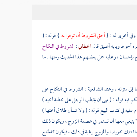
وفي أخرى له : {
أحق الشروط أن توفوا به
} قوله : (
ره أحوط وبابه أضيق قال
الخطابي
:
الشروط في النكاح
ريح بإحسان ، وعليه حمل بعضهم هذا الحديث ومنها : ما
ا إلى منزله ، وعند الشافعية : الشروط في النكاح على
كم فيه قوله : ( نهى أن يخطب الرجل على خطبة أخيه )
م عليه في كتاب البيع قوله : ( ولا تسأل طلاق أختها )
 لا ينبغي معها أن تستمر في عصمة الزوج ، ويكون ذلك
لها ذلك تفويضا وللزوج رغبة في ذلك ، فيكون كالخلع