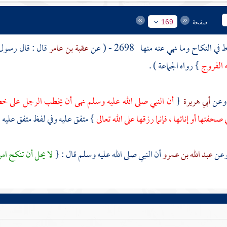
صفحة
169
في النكاح وما نهي عنه منها
2698 - ( عن
عقبة بن عامر
قال : قال رسول 
ه الفروج
} رواه الجماعة ) .
أبي هريرة
{
أن النبي صلى الله عليه وسلم نهى أن يخطب الرجل على خطبة 
 صحفتها أو إنائها ، فإنما رزقها على الله تعالى
} متفق عليه وفي لفظ متفق عليه 
عبد الله بن عمرو
أن النبي صلى الله عليه وسلم قال : {
لا يحل أن تنكح ام