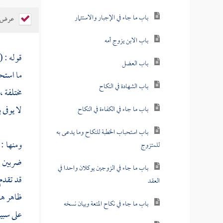
باب ما جاء في الإجبار والاستئمار
عرض ال
باب الابن يزوج أمه
قوله : (
باب العضل
ما استح
باب الشهادة في النكاح
مختلفة ،
لا يوفى 
باب ما جاء في الكفاءة في النكاح
باب استحباب الخطبة للنكاح وما يدعى به
ومنها : 
للمتزوج
ضربين : 
باب ما جاء في الزوجين يوكلان واحدا في
قد تقدم 
العقد
ظاهر هذا
باب ما جاء في نكاح المتعة وبيان نسخه
على سبي