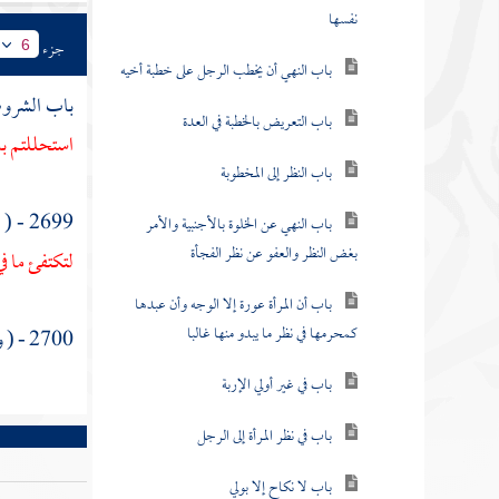
نفسها
جزء
6
باب النهي أن يخطب الرجل على خطبة أخيه
باب الشروط 
باب التعريض بالخطبة في العدة
استحللتم ب
باب النظر إلى المخطوبة
2699 - ( وعن
باب النهي عن الخلوة بالأجنبية والأمر
بغض النظر والعفو عن نظر الفجأة
لتكتفئ ما في
باب أن المرأة عورة إلا الوجه وأن عبدها
كمحرمها في نظر ما يبدو منها غالبا
2700 - ( وعن
باب في غير أولي الإربة
باب في نظر المرأة إلى الرجل
باب لا نكاح إلا بولي