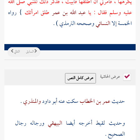
يكرهها ، فأمرني أن أطلقها فأبيت ، فذكر ذلك للنبي صلى الله
عليه وسلم فقال : يا
عبد الله بن عمر
طلق امرأتك
} رواه
الخمسة إلا
النسائي
وصححه
الترمذي
) .
السابق
التالي
عرض الحاشية
حديث
عمر بن الخطاب
سكت عنه
أبو داود
والمنذري
.
وحديث
لقيط
أخرجه أيضا
البيهقي
ورجاله رجال
الصحيح .