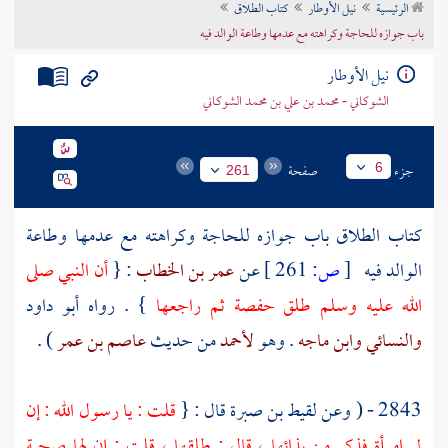
الرئيسية
نيل الأوطار
كتاب الطلاق
تراجم الأعلام
باب جوازه للحاجة وكراهته مع عدمها وطاعة الوالد فيه
نيل الأوطار
الشوكاني - محمد بن علي بن محمد الشوكاني
جزء
صفحة
6
261
كتاب الطلاق باب جوازه للحاجة وكراهته مع عدمها وطاعة
الوالد فيه
[
ص:
261 ]
عن
عمر بن الخطاب
: {
أن النبي صلى
الله عليه وسلم طلق
حفصة
ثم راجعها
} . رواه
أبو داود
والنسائي
وابن ماجه
. وهو
لأحمد
من حديث
عاصم بن عمر
) .
2843 - ( وعن
لقيط بن صبرة
قال : {
قلت : يا رسول الله : إن
لي امرأة فذكر من بذائها ، قال : طلقها ، قلت : إن لها صحبة