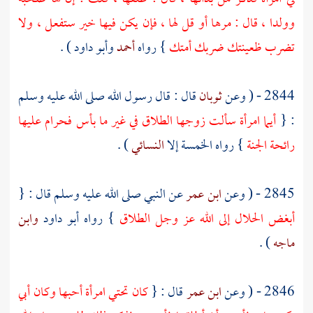
وولدا ، قال : مرها أو قل لها ، فإن يكن فيها خير ستفعل ، ولا
تضرب ظعينتك ضربك أمتك
} رواه
أحمد
وأبو داود
) .
2844 - ( وعن
ثوبان
قال : قال رسول الله صلى الله عليه وسلم
: {
أيما امرأة سألت زوجها الطلاق في غير ما بأس فحرام عليها
رائحة الجنة
} رواه الخمسة إلا
النسائي
) .
2845 - ( وعن
ابن عمر
عن النبي صلى الله عليه وسلم قال : {
أبغض الحلال إلى الله عز وجل الطلاق
} رواه
أبو داود
وابن
ماجه
) .
2846 - ( وعن
ابن عمر
قال : {
كان تحتي امرأة أحبها وكان أبي