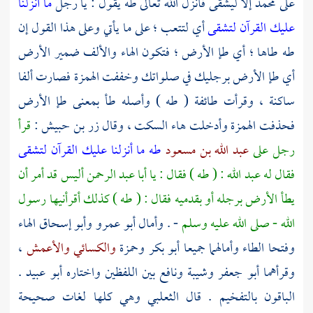
على
محمد
إلا ليشقى فأنزل الله تعالى طه يقول : يا رجل
ما أنزلنا
عليك القرآن لتشقى
أي لتتعب ؛ على ما يأتي وعلى هذا القول إن
طه طاها ؛ أي طإ الأرض ؛ فتكون الهاء والألف ضمير الأرض
أي طإ الأرض برجليك في صلواتك وخففت الهمزة فصارت ألفا
ساكنة ، وقرأت طائفة ( طه ) وأصله طأ بمعنى طإ الأرض
فحذفت الهمزة وأدخلت هاء السكت ، وقال
زر بن حبيش
:
قرأ
رجل على
عبد الله بن مسعود
طه ما أنزلنا عليك القرآن لتشقى
فقال له عبد الله : ( طه ) فقال : يا أبا عبد الرحمن أليس قد أمر أن
يطأ الأرض برجله أو بقدميه فقال : ( طه ) كذلك أقرأنيها رسول
الله - صلى الله عليه وسلم
- . وأمال
أبو عمرو
وأبو إسحاق
الهاء
وفتحا الطاء وأمالهما جميعا
أبو بكر
وحمزة
والكسائي
والأعمش
،
وقرأهما
أبو جعفر
وشيبة
ونافع
بين اللفظين واختاره
أبو عبيد .
الباقون بالتفخيم . قال
الثعلبي
وهي كلها لغات صحيحة