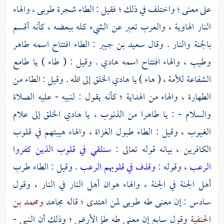
على معنى ؛ واختلف في ذلك ؛ فقيل : الطاء شجرة طوبى ، والهاء
النار الهاوية ، والعرب تعبر عن الشيء كله ببعضه ، كأنه أقسم
بالجنة والنار . وقال
سعيد بن جبير
: الطاء افتتاح اسمه طاهر
وطيب ، والهاء افتتاح اسمه هادي . وقيل : ( طاء ) يا طامع
الشفاعة للأمة ، ( هاء ) يا هادي الخلق إلى الله . وقيل : الطاء من
الطهارة ، والهاء من الهداية ؛ كأنه يقول : لنبيه - عليه الصلاة
والسلام - : يا طاهرا من الذنوب ، يا هادي الخلق إلى علام
الغيوب ، وقيل : الطاء طبول الغزاة ، والهاء هيبتهم في قلوب
الكافرين ، بيانه قوله تعالى :
سنلقي في قلوب الذين كفروا
الرعب
، وقوله :
وقذف في قلوبهم الرعب
. وقيل : الطاء طرب
أهل الجنة في الجنة ، والهاء هوان أهل النار في النار ، وقول
سادس : إن معنى طه طوبى لمن اهتدى ؛ قاله
مجاهد
ومحمد بن
الحنفية
وقول سابع إن معنى طه طإ الأرض ؛ وذلك أن النبي -