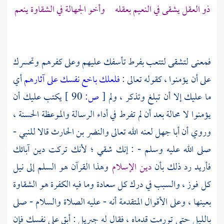
ذو العقل يشقى في النعيم بعقله وأخو الجهالة في الشقاوة ينعم
فمعنى لتشقى لتتعب بفرط تأسفك عليهم وعلى كفرهم وتحسرك
على أن يؤمنوا ، كقوله تعالى :
فلعلك باخع نفسك على آثارهم
أي
ما عليك إلا أن تبلغ وتذكر ، ولم
[
ص:
90 ]
يكتب عليك أن
يؤمنوا لا محالة بعد أن لم تفرط في أداء الرسالة والموعظة الحسنة ،
وروي أن
أبا جهل
لعنه الله تعالى
والنضر بن الحارث
قالا للنبي -
صلى الله عليه وسلم - : إنك شقي ؛ لأنك تركت دين آبائك
فأريد رد ذلك بأن
دين الإسلام
وهذا القرآن هو السلم إلى نيل
كل فوز ، والسبب في درك كل سعادة وما فيه الكفرة هو الشقاوة
بعينها ، وعلى الأقوال المتقدمة أنه - عليه الصلاة والسلام - صلى
بالليل حتى تورمت قدماه ، فقال له
جبريل
: أبق على نفسك فإن