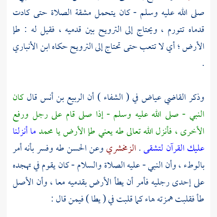
صلى الله عليه وسلم - كان يتحمل مشقة الصلاة حتى كادت
قدماه تتورم ، ويحتاج إلى الترويح بين قدميه ، فقيل له : طإ
الأرض ؛ أي لا تتعب حتى تحتاج إلى الترويح حكاه
ابن الأنباري
.
وذكر
القاضي عياض
في ( الشفاء ) أن
الربيع بن أنس
قال
كان
النبي - صلى الله عليه وسلم - إذا صلى قام على رجل ورفع
الأخرى ، فأنزل الله تعالى طه يعني طإ الأرض يا
محمد
ما أنزلنا
عليك القرآن لتشقى
.
الزمخشري
وعن
الحسن
طه وفسر بأنه أمر
بالوطء ، وأن النبي - عليه الصلاة والسلام - كان يقوم في تهجده
على إحدى رجليه فأمر أن يطأ الأرض بقدميه معا ، وأن الأصل
طأ فقلبت همزته هاء كما قلبت في ( يطا ) فيمن قال :