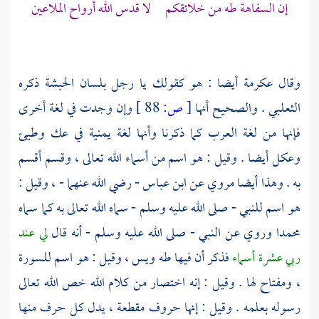
إن السفاهة طه من خلائقكم لا قدس الله أرواح الملاعين
وقال
عكرمة
أيضا : هو كقولك يا رجل بلسان
الحبشة
ذكره
الثعلبي
. والصحيح أنها
[
ص:
88 ]
وإن وجدت في لغة أخرى
فإنها من لغة العرب كما ذكرنا وأنها لغة يمنية في
عك
وطيئ
وعكل أيضا . وقيل : هو اسم من أسماء الله تعالى ، وقسم أقسم
به . وهذا أيضا مروي عن
ابن عباس
- رضي الله عنهما - ، وقيل :
هو اسم للنبي - صلى الله عليه وسلم - سماه الله تعالى به كما سماه
محمدا
وروي عن النبي - صلى الله عليه وسلم - أنه قال
لي عند
ربي عشرة أسماء
فذكر أن فيها طه ويس ، وقيل : هو اسم للسورة
، ومفتاح لها . وقيل : إنه اختصار من كلام الله خص الله تعالى
رسوله بعلمه . وقيل : إنها حروف مقطعة ، يدل كل حرف منها