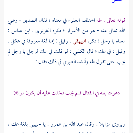
قوله تعالى : طه
اختلف العلماء في معناه ؛ فقال الصديق - رضي
الله تعالى عنه - هو من الأسرار ؛ ذكره
الغزنوي
.
ابن عباس
:
معناه يا رجل ؛ ذكره
البيهقي
. وقيل : إنها لغة معروفة في
عكل
.
وقيل : في
عك ؛
قال
الكلبي :
لو قلت في عك لرجل يا رجل لم
يجب حتى تقول طه وأنشد
الطبري
في ذلك فقال :
دعوت بطه في القتال فلم يجب فخفت عليه أن يكون موائلا
ويروى مزايلا . وقال
عبد الله بن عمرو
: يا حبيبي بلغة
عك ،