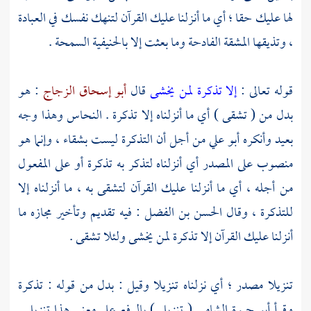
لها عليك حقا ؛ أي ما أنزلنا عليك القرآن لتنهك نفسك في العبادة
، وتذيقها المشقة الفادحة وما بعثت إلا بالحنيفية السمحة .
قوله تعالى :
إلا تذكرة لمن يخشى
قال
أبو إسحاق الزجاج
: هو
بدل من ( تشقى ) أي ما أنزلناه إلا تذكرة .
النحاس
وهذا وجه
بعيد وأنكره
أبو علي
من أجل أن التذكرة ليست بشقاء ، وإنما هو
منصوب على المصدر أي أنزلناه لتذكر به تذكرة أو على المفعول
من أجله ، أي ما أنزلنا عليك القرآن لتشقى به ، ما أنزلناه إلا
للتذكرة ، وقال
الحسن بن الفضل
: فيه تقديم وتأخير مجازه ما
أنزلنا عليك القرآن إلا تذكرة لمن يخشى ولئلا تشقى .
تنزيلا مصدر ؛ أي نزلناه تنزيلا وقيل : بدل من قوله : تذكرة
وقرأ
أبو حيوة الشامي
( تنزيل ) بالرفع على معنى هذا تنزيل .