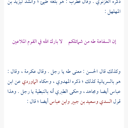
ذكره
الغزنوي
. وقال
قطرب
: هو بلغة
طيئ ؛
وأنشد
ليزيد بن
المهلهل
:
إن السفاهة طه من شمائلكم لا بارك الله في القوم الملاعين
وكذلك قال
الحسن
: معنى طه يا رجل . وقال
عكرمة ،
وقال :
هو بالسريانية كذلك ؛ ذكره
المهدوي ،
وحكاه
الماوردي
عن
ابن
عباس
أيضا
ومجاهد ،
وحكى
الطبري
أنه بالنبطية يا رجل . وهذا
قول
السدي
وسعيد بن جبير
وابن عباس
أيضا ؛ قال :