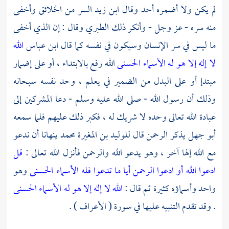
لم يكن ولا أضمره أحد وقال
ابن زيد
السر من الخلائق وأخفى
منه سره - عز وجل - وأنكر ذلك
الطبري
وقال : إن الذي أخفى
ما ليس في سر الإنسان وسيكون في نفسه كما قال
ابن عباس
الله
لا إله إلا هو له الأسماء الحسنى
الله رفع بالابتداء ، أو على إضمار
مبتدإ أو على البدل من الضمير في يعلم ، وحد نفسه سبحانه
وذلك أن رسول الله - صلى الله عليه وسلم - دعا المشركين إلى
عبادة الله تعالى وحده لا شريك له ، فكبر ذلك عليهم فلما سمعه
أبو جهل
يذكر الرحمن قال
للوليد بن المغيرة
محمد
ينهانا أن ندعو
مع الله إلها آخر ، وهو يدعو الله والرحمن فأنزل الله تعالى :
قل
ادعوا الله أو ادعوا الرحمن أيا ما تدعوا فله الأسماء الحسنى
وهو
واحد وأسماؤه كثيرة ثم قال :
الله لا إله إلا هو له الأسماء الحسنى
. وقد تقدم التنبيه عليها في سورة ( الأعراف ) .