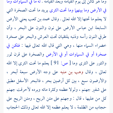
وما هو كائن إلى يوم القيامة وبعد القيامة .
له ما في السماوات وما
في الأرض وما بينهما وما تحت الثرى
يريد ما تحت الصخرة التي
لا يعلم ما تحتها إلا الله تعالى . وقال
محمد بن كعب
يعني الأرض
السابعة
ابن عباس
الأرض على نون والنون على البحر ، وأن
طرفي النون رأسه وذنبه يلتقيان تحت العرش والبحر على صخرة
خضراء السماء منها ، وهي التي قال الله تعالى فيها :
فتكن في
صخرة أو في السماوات أو في الأرض
والصخرة على قرن ثور
والثور على الثرى وما
[
ص:
91 ]
يعلم ما تحت الثرى إلا الله
تعالى ، وقال
وهب بن منبه
على وجه الأرض سبعة أبحر ،
والأرضون سبع ، بين كل أرضين بحر ، فالبحر الأسفل مطبق
على شفير جهنم ، ولولا عظمه وكثرة مائه وبرده لأحرقت جهنم
كل من عليها ، قال : وجهنم على متن الريح ، ومتن الريح على
حجاب من الظلمة ، لا يعلم عظمه إلا الله تعالى وذلك الحجاب