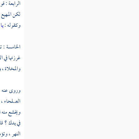
الرابعة : قول
لكن المهيع ف
قوله تعالى وكذلك أنزلناه قرآنا عربيا
وكقوله :
يا
قوله تعالى ولقد عهدنا إلى آدم من قبل فنسي
ولم نجد له عزما
الخامسة : 
قوله تعالى وإذ قلنا للملائكة اسجدوا لآدم
غرزتها في ا
فسجدوا إلا إبليس أبى
والمخلاة ، و
قوله تعالى فوسوس إليه الشيطان قال يا آدم
هل أدلك على شجرة الخلد
وروى عنه
م
قوله تعالى قال اهبطا منها جميعا بعضكم
الصلحاء ، و
لبعض عدو
ويخشع منه ال
قوله تعالى أفلم يهد لهم كم أهلكنا قبلهم من
في يدك ؟ قا
القرون يمشون في مساكنهم
النهر ، وتؤ