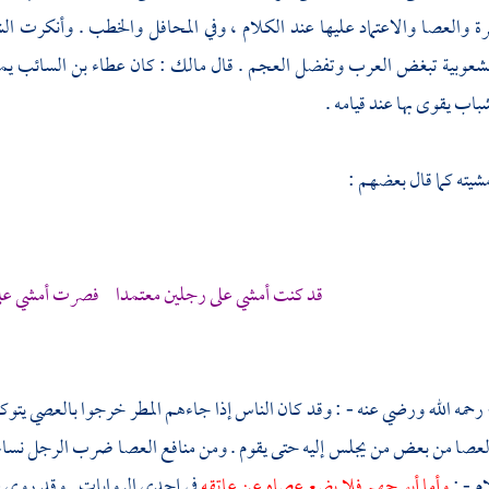
ة والعصا والاعتماد عليها عند الكلام ، وفي المحافل والخطب . وأنكرت
ال
شعوبية
تبغض العرب وتفضل العجم . قال
مالك
: كان
عطاء بن السائب
يم
باب يقوى بها عند قيامه .
شيته كما قال بعضهم :
قد كنت أمشي على رجلين معتمدا فصرت أمشي عل
 رحمه الله ورضي عنه - : وقد كان الناس إذا جاءهم المطر خرجوا بالعصي يتو
لعصا من بعض من يجلس إليه حتى يقوم . ومن منافع العصا ضرب الرجل نساءه ب
ام - :
وأما
أبو جهم
فلا يضع عصاه عن عاتقه
في إحدى الروايات . وقد روي عن