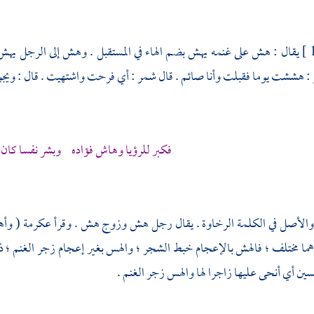
يقال : هش على غنمه يهش بضم الهاء في المستقبل . وهش إلى الرجل 
: هششت يوما فقبلت وأنا صائم . قال شمر : أي فرحت واشتهيت . قال : وي
فكبر للرؤيا وهاش فؤاده وبشر نفسا كان ق
الأصل في الكلمة الرخاوة . يقال رجل هش وزوج هش . وقرأ
عكرمة
( وأه
هما مختلف ؛ فالهش بالإعجام خبط الشجر ؛ والهس بغير إعجام زجر الغنم ؛ 
ين أي أنحى عليها زاجرا لها والهس زجر الغنم .