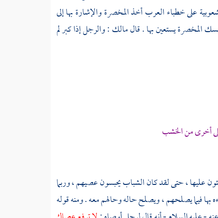
شعوبية
على خطباء العرب أخذ المخصرة والإشارة بها إلى
سك المخصرة يستعين بها . قال
مالك
: والرجل إذا كبر لم
ى أخرى من الخشب
كئون عليها ، حتى لقد كان الشباب يحبسون عصيهم ، وربما
ها فيما يصلحهم ، ويصلح حاله وحالهم معه . ومنه قوله
ه - عليه السلام - أنه قال لرجل أوصاه :
لا ترفع عصاك