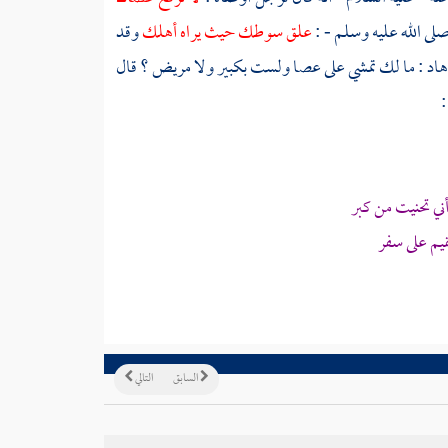
صلى الله عليه وسلم - :
علق سوطك حيث يراه أهلك
وقد
 الزهاد : ما لك تمشي على عصا ولست بكبير ولا مريض ؟ قال
:
ي تحنيت من كبر
يم على سفر
السابق
التالي