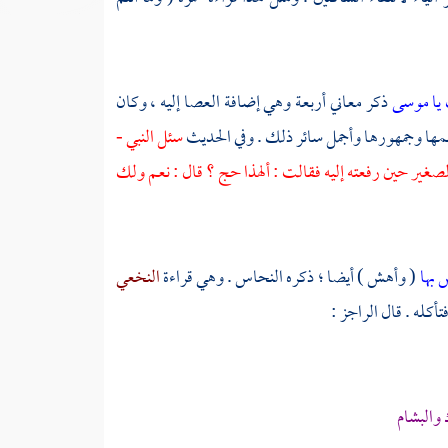
 يا موسى
ذكر معاني أربعة وهي إضافة العصا إليه ، وكان
ها وجمهورها وأجمل سائر ذلك . وفي الحديث
سئل النبي -
لصغير حين رفعته إليه فقالت : ألهذا حج ؟ قال : نعم ولك
 بها
( وأهش ) أيضا ؛ ذكره
النحاس
. وهي قراءة
النخعي
كله . قال الراجز :
والبشام