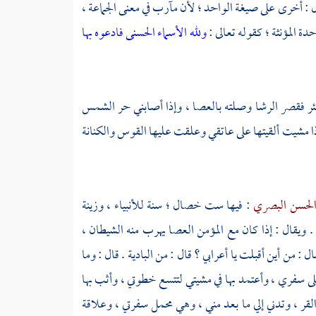
ل : أخرى على صيغة الواحد ؛ لأن مآرب في معنى الجماعة ،
ة المؤنثة ؛ كقوله تعالى :
ولله الأسماء الحسنى فادعوه بها
 بئر فقصر الرشا وصلته بالعصا ، وإذا أصابني حر الشمس
ذا مشيت ألقيتها على عاتقي وعلقت عليها القوس والكنانة
لحسن البصري
: فيها ست خصال ؛ سنة للأنبياء ، وزينة
 ويقال : إذا كان مع المؤمن العصا يهرب منه الشيطان ،
ال : من أين أقبلت يا أعرابي ؟ قال : من البادية . قال : وما
لى سفري ، وأعتمد بها في مشيتي لتتسع خطوتي ، وأثب بها
القر ، وتدني إلي ما بعد مني ، وهي محمل سفرتي ، وعلاقة