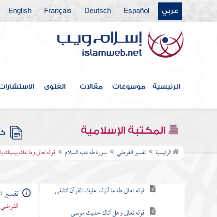
عربي
Español
Deutsch
Français
English
سورة إبراهيم
سورة الحجر
سورة النحل
سورة الإسراء
الرئيسية
موسوعات
مقالات
الفتوى
الاستشارات
سورة الكهف
سورة مريم
المكتبة الإسلامية
كتب
سورة طه عليه السلام
الرئيسية
تفسير القرطبي
سورة طه عليه السلام
قوله تعالى وما تلك بيمينك ي
نزولها
قوله تعالى طه ما أنزلنا عليك القرآن لتشقى
تفسير ا
القرطبي 
قوله تعالى وهل أتاك حديث موسى