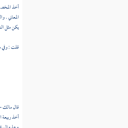
سورة القصص
أخذ المخصر
سورة العنكبوت
المعاني .
وال
يكن مثل الش
سورة الروم
سورة لقمان
قلت : وفي م
سورة السجدة
سورة الأحزاب
سورة سبأ
سورة فاطر
سورة يس
قال
مالك
-
أخذ
ربيعة
ا
سورة الصافات
- عليه السل