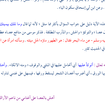
. وعن
ابن أبي إسحاق
سكون الياء .
 هذه الآية دليل على جواب السؤال بأكثر مما سئل ؛ لأنه لما قال
وما تلك بيمينك
 عصا ؛ والتوكؤ ؛ والهش ، والمآرب المطلقة . فذكر
موسى
من منافع عصاه عظم
يه وسلم - عن ماء البحر فقال : هو الطهور ماؤه الحل ميتته
.
وسألته امرأة عن ا
في الحديث كثير .
 تعالى :
أتوكأ عليها
أي أتحامل عليها في المشي والوقوف ؛ ومنه الاتكاء .
وأهش
ها الورق ، أي أضرب أغصان الشجر ليسقط ورقها ، فيسهل على غنمي تناوله فتأ
أهش بالعصا على أغنامي من ناعم الأراك 