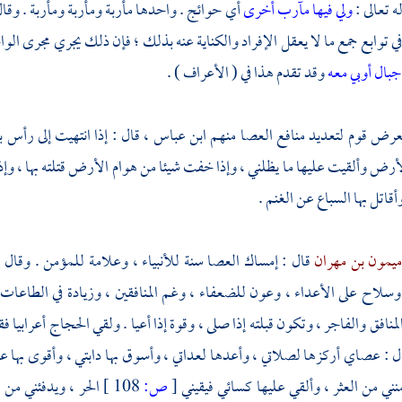
ه تعالى :
ولي فيها مآرب أخرى
أي حوائج . واحدها مأربة ومأربة ومأربة . وقا
ي توابع جمع ما لا يعقل الإفراد والكناية عنه بذلك ؛ فإن ذلك يجري مجرى الواحد
 جبال أوبي معه
وقد تقدم هذا في ( الأعراف ) .
تعرض قوم لتعديد منافع العصا منهم
ابن عباس ،
قال : إذا انتهيت إلى رأس
لأرض وألقيت عليها ما يظلني ، وإذا خفت شيئا من هوام الأرض قتلته بها ، وإ
أقاتل بها السباع عن الغنم .
يمون بن مهران
قال : إمساك العصا سنة للأنبياء ، وعلامة للمؤمن . وقال
ا
سلاح على الأعداء ، وعون للضعفاء ، وغم المنافقين ، وزيادة في الطاعات .
منافق والفاجر ، وتكون قبلته إذا صلى ، وقوة إذا أعيا . ولقي
الحجاج
أعرابيا فق
ل : عصاي أركزها لصلاتي ، وأعدها لعداتي ، وأسوق بها دابتي ، وأقوى بها ع
منني من العثر ، وألقي عليها كسائي فيقيني
[
ص:
108 ]
الحر ، ويدفئني من 