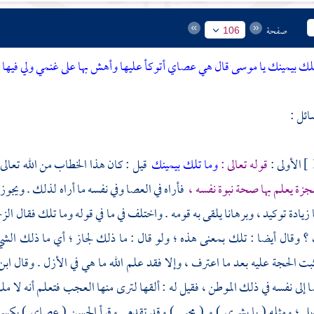
صفحة
106
لك بيمينك يا موسى قال هي عصاي أتوكأ عليها وأهش بها على غنمي ولي فيه
ائل :
الأولى :
قوله تعالى :
وما تلك بيمينك
قيل : كان هذا الخطاب من الله تعالى
زة يعلم بها صحة نبوة نفسه ،
فأراه في العصا وفي نفسه ما أراه لذلك . ويجوز 
زيادة توكيد ، وبرهانا يلقى به قومه . واختلف في ما في قوله وما تلك فقال
الز
 ؟ وقال أيضا : تلك بمعنى هذه ؛ ولو قال : ما ذلك لجاز ؛ أي ما ذلك الش
ت الحجة عليه بعد ما اعترف ، وإلا فقد علم الله ما هي في الأزل . وقال
ابن
 إلى نفسه في ذلك الموطن ، فقيل له : ألقها لترى منها العجب فتعلم أنه لا م
ل ؛
ومثله ( يا بشرى ) و ( محيي ) وقد تقدم . وقرأ
الحسن
( عصاي ) بكسر ا