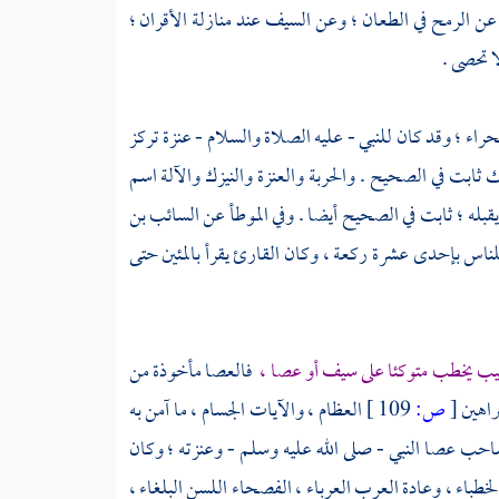
عن الرمح في الطعان ؛ وعن السيف عند منازلة الأقران ؛
ا تحصى .
حراء ؛ وقد كان للنبي - عليه الصلاة والسلام - عنزة تركز
لك ثابت في الصحيح . والحربة والعنزة والنيزك والآلة اسم
قبله ؛ ثابت في الصحيح أيضا . وفي الموطأ عن
السائب بن
لناس بإحدى عشرة ركعة ، وكان القارئ يقرأ بالمئين حتى
يب يخطب متوكئا على سيف أو عصا ،
فالعصا مأخوذة من
راهين
[
ص:
109 ]
العظام ، والآيات الجسام ، ما آمن به
حب عصا النبي - صلى الله عليه وسلم - وعنزته ؛ وكان
اء ، وعادة العرب العرباء ، الفصحاء اللسن البلغاء ،