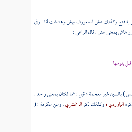
يهش بالفتح وكذلك هش للمعروف يهش وهششت أنا : وفي
جوز هاش بمعنى هش . قال
الراعي
:
بل يلومها
س ) بالسين غير معجمة ؛ قيل : هما لغتان بمعنى واحد .
ذكره
الماوردي ؛
وكذلك ذكر
الزمخشري
. وعن
عكرمة
: (