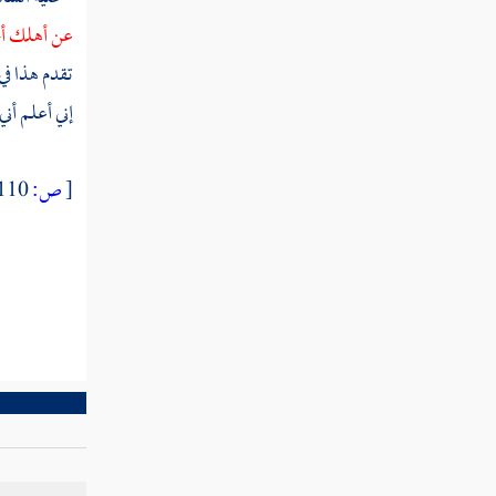
سورة ص
عن أهلك أخ
سورة الزمر
تقدم هذا في
إني أعلم أني
سورة غافر
سورة فصلت
[
ص:
110 ]
سورة الشورى
سورة الزخرف
سورة الدخان
سورة الجاثية
سورة الأحقاف
سورة القتال