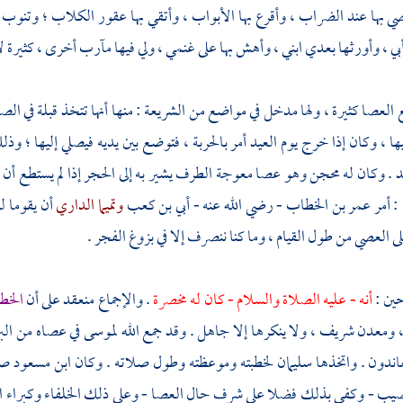
صي بها عند الضراب ، وأقرع بها الأبواب ، وأتقي بها عقور الكلاب ؛ وتنوب 
بي ، وأورثها بعدي ابني ، وأهش بها على غنمي ، ولي فيها مآرب أخرى ، كثيرة ل
 العصا كثيرة ، ولها مدخل في مواضع من الشريعة : منها أنها تتخذ قبلة في الص
يها ، وكان إذا خرج يوم العيد أمر بالحربة ، فتوضع بين يديه فيصلي إليها ؛ وذ
. وكان له محجن وهو عصا معوجة الطرف يشير به إلى الحجر إذا لم يستطع أن ي
 : أمر
عمر بن الخطاب
- رضي الله عنه -
أبي بن كعب
وتميما الداري
أن يقوما ل
لى العصي من طول القيام ، وما كنا ننصرف إلا في بزوغ الفجر .
ين :
أنه - عليه الصلاة والسلام - كان له مخصرة
. والإجماع منعقد على أن
الخط
ومعدن شريف ، ولا ينكرها إلا جاهل . وقد جمع الله
لموسى
في عصاه من الب
اندون . واتخذها
سليمان
لخطبته وموعظته وطول صلاته . وكان
ابن مسعود
صا
ب - وكفى بذلك فضلا على شرف حال العصا - وعلى ذلك الخلفاء وكبراء الخطب