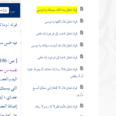
قوله تعالى وما تلك بيمينك يا موسى
جزء
11
قوله تعالى قال ألقها يا موسى
قوله :
وما ت
قوله تعالى اذهب إلى فرعون إنه طغى
فيه خمس مس
قوله تعالى قال قد أوتيت سؤلك يا موسى
قوله تعالى اذهبا إلى فرعون إنه طغى
[
ص:
106 ]
نفسه من معج
قوله تعالى قالا ربنا إننا نخاف أن يفرط علينا
أو أن يطغى
اليد والعصا 
التي بيمينك
قوله تعالى قال لا تخافا إنني معكما أسمع
وأرى
عصاي ؛ ليثب
إضافة العصا
قوله تعالى فأتياه فقولا إنا رسولا ربك
على لغة
هذي