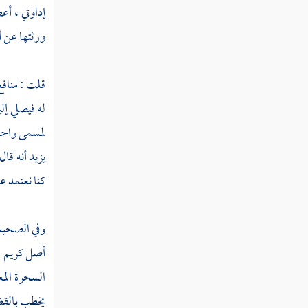
قوله تعالى ولا تمدن عينيك إلى ما متعنا به
إداوتي ، أع
أزواجا منهم
ورثتها عن أ
قوله تعالى وقالوا لولا يأتينا بآية من ربه
قلت : منافع
سورة الأنبياء
له فيصلي إل
سورة الحج
لمسمى واحد 
سورة المؤمنون
يزيد
أنه قال
كنا نعتمد ع
سورة النور
سورة الفرقان
وفي الصحيح
سورة الشعراء
أصل كريم ، 
السحرة المع
سورة النمل
يخطب بالقضي