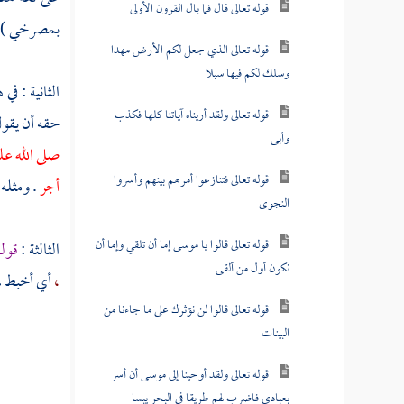
قوله تعالى قال فما بال القرون الأولى
بمصرخي ) 
قوله تعالى الذي جعل لكم الأرض مهدا
وسلك لكم فيها سبلا
الثانية : في
قوله تعالى ولقد أريناه آياتنا كلها فكذب
حقه أن يقول
وأبى
صلى الله عل
قوله تعالى فتنازعوا أمرهم بينهم وأسروا
أجر
. ومثله 
النجوى
قوله تعالى قالوا يا موسى إما أن تلقي وإما أن
الثالثة :
قوله
نكون أول من ألقى
،
أي أخبط ب
قوله تعالى قالوا لن نؤثرك على ما جاءنا من
البينات
قوله تعالى ولقد أوحينا إلى موسى أن أسر
بعبادي فاضرب لهم طريقا في البحر يبسا