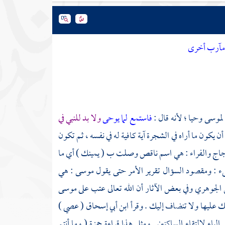
ا مآرب أخرى
لموسى
وحيا ؛ لأنه قال :
فاستمع لما يوحى
ولا بد للنبي في
أن يكون ما أراه في الشجرة آية كافية له في نفسه ، ثم تكون
جاج
والفراء
: هي اسم ناقص وصلت ب ( يمينك ) أي ما
يء : ومقصود السؤال تقرير الأمر حتى يقول
موسى
: هي
 الجوهري
وفي بعض الآثار أن الله تعالى عتب على
موسى
لك عليها ولا تنضاف إليك . وقرأ
ابن أبي إسحاق
( عصي )
لياء لالتقاء الساكنين . ومثل هذا قراءة
حمزة
( وما أنتم