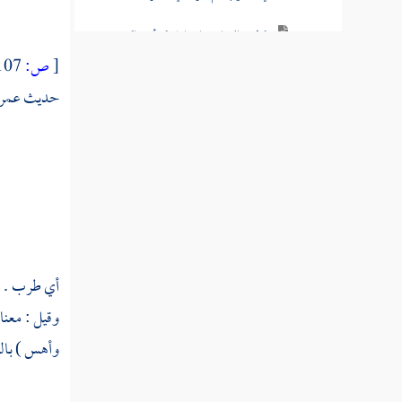
قوله تعالى يا بني إسرائيل قد أنجيناكم من
عدوكم وواعدناكم جانب الطور الأيمن
[
ص:
107 ]
حديث
عمر
قوله تعالى وما أعجلك عن قومك يا موسى
قوله تعالى ولقد قال لهم هارون من قبل يا
قوم إنما فتنتم به
قوله تعالى قال يا ابن أم لا تأخذ بلحيتي ولا
برأسي
قوله تعالى كذلك نقص عليك من أنباء ما قد
أي طرب . و
سبق
وقيل : معنا
قوله تعالى ويسألونك عن الجبال فقل ينسفها
وأهس ) بالس
ربي نسفا
قوله تعالى وعنت الوجوه للحي القيوم