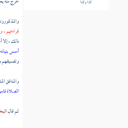
خرج منه يعني
كذا وكذا
الترتيل في القراءة
والمذكورو
مد القراءة
قراءتهم ، 
ذلك ، إلا أ
الترجيع
أسس بنيانه 
حسن الصوت بالقراءة
وتفسيقهم ور
من أحب أن يسمع القرآن من غيره
والمنافق الم
قول المقرئ للقارئ حسبك
الصلاة قاموا
في كم يقرأ القرآن
البكاء عند القراءة
ثم قال
البخ
من راءى بقراءة القرآن