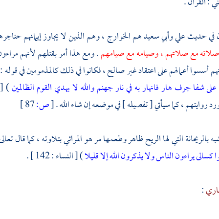
 : القرآن .
ن في حديث
علي
وأبي سعيد
هم
الخوارج ،
وهم الذين لا يجاوز إيمانهم حناجره
وصلاته مع صلاتهم ، وصيامه مع صيامهم
. ومع هذا أمر بقتلهم لأنهم مراءو
نهم أسسوا أعمالهم على اعتقاد غير صالح ، فكانوا في ذلك كالمذمومين في قوله :
على شفا جرف هار فانهار به في نار جهنم والله لا يهدي القوم الظالمين
) [ التوبة : 
د روايتهم ، كما سيأتي [ تفصيله ] في موضعه إن شاء الله .
[
ص:
87 ]
شبه بالريحانة التي لها الريح ظاهر وطعمها مر هو المرائي بتلاوته ، كما قال تعالى
 كسالى يراءون الناس ولا يذكرون الله إلا قليلا
) [ النساء : 142 ] .
اري
: