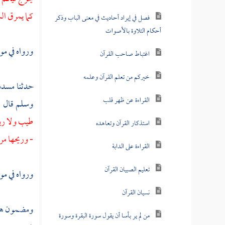
كما يمرق الس
فصل في إيراد أحاديث في معنى الباب وذكر
أحكام التلاوة بالأصوات
ورواه في م
اغتباط صاحب القرآن
خيركم من تعلم القرآن وعلمه
حدثنا
مسدد
القراءة عن ظهر قلب
وسلم قال 
طيب ولا ريح
استذكار القرآن وتعاهده
- وريحها مر
القراءة على الدابة
تعليم الصبيان القرآن
ورواه في مو
نسيان القرآن
ومضمون هذ
من لم ير بأسا أن يقول سورة البقرة وسورة