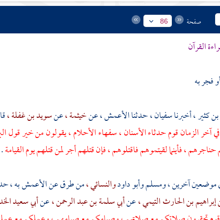
صفحة
86
اءة القرآن
و فجر به
بن كثير ،
أخبرنا
سفيان ،
حدثنا
الأعمش ،
عن
خيثمة ،
عن
سويد بن غفلة ،
قا
 في آخر الزمان قوم حدثاء الأسنان ، سفهاء الأحلام ، يقولون من خير قول الب
م حناجرهم ، فأينما لقيتموهم فاقتلوهم ، فإن قتلهم أجر لمن قتلهم يوم القيامة
.
 موضعين آخرين ،
ومسلم
وأبو داود
والنسائي ،
من طرق عن
الأعمش
به ، حد
 إبراهيم بن الحارث التيمي ،
عن
أبي سلمة بن عبد الرحمن ،
عن
أبي سعيد الخ
قوم تحقرون صلاتكم مع صلاتهم ، وصيامكم مع صيامهم ، وعملكم مع عملهم ، 