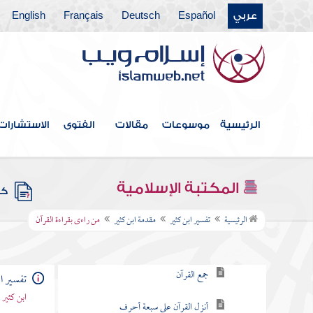
عربي
Español
Deutsch
Français
English
الرئيسية
موسوعات
مقالات
الفتوى
الاستشارات
فهرس الكتاب
المكتبة الإسلامية
كتب
مقدمة ابن كثير
الرئيسية
تفسير ابن كثير
مقدمة ابن كثير
من راءى بقراءة القرآن
كتاب فضائل القرآن
جمع القرآن
تفسير ا
ابن كثير
أنزل القرآن على سبعة أحرف