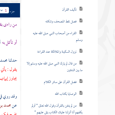
تأليف القرآن
جزء
1
فصل نقط المصحف وشكله
من راءى بقر
القراء من أصحاب النبي صلى الله عليه
وسلم
أو تأكل به
أ
نزول السكينة والملائكة عند القراءة
حدثنا
محمد 
من قال لم يترك النبي صلى الله عليه وسلم إلا
يقول : يأتي
ما بين الدفتين
يجاوز إيمانه
فضل القرآن على سائر الكلام
الوصايا بكتاب الله
وقد روي في
عن
محمد بن
من لم يتغن بالقرآن وقول الله تعالى " أولم
يكفهم أنا أنزلنا عليك الكتاب يتلى عليهم "
يخرج فيكم 