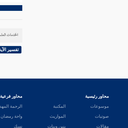
اقرءوا القرآن ما ائتلفت عليه قلوبكم
كتاب الجامع لأحاديث شتى تتعلق بتلاوة
القرآن وفضائله وفضل أهله
الخدمات العلم
ذكر الدعاء المأثور لحفظ القرآن وطرد
النسيان
تفسير الآية
مقدمة مفيدة
فصل معنى السورة
تفسير سورة الفاتحة
محاور رئيسية
محاور فرعية
تفسير سورة البقرة
موسوعات
المكتبة
الرحمة المهد
تفسير سورة آل عمران
صوتيات
المواريث
واحة رمضان
مقالات
بنين وبنات
نسك