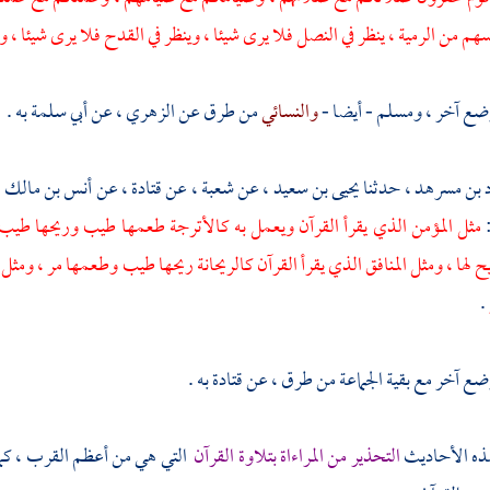
هم من الرمية ، ينظر في النصل فلا يرى شيئا ، وينظر في القدح فلا يرى شيئا ، وي
وضع آخر ،
ومسلم
- أيضا -
والنسائي
من طرق عن
الزهري ،
عن
أبي سلمة
به .
 بن مسرهد ،
حدثنا
يحيى بن سعيد ،
عن
شعبة ،
عن
قتادة ،
عن
أنس بن مالك 
:
مثل المؤمن الذي يقرأ القرآن ويعمل به كالأترجة طعمها طيب وريحها طيب ،
 لها ، ومثل المنافق الذي يقرأ القرآن كالريحانة ريحها طيب وطعمها مر ، ومثل ا
.
ضع آخر مع بقية الجماعة من طرق ، عن
قتادة
به .
ه الأحاديث
التحذير من المراءاة بتلاوة القرآن
التي هي من أعظم القرب ، كما 