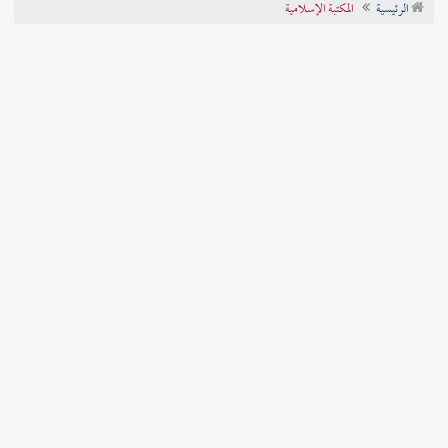
الرئيسية
المكتبة الإسلامية
تراجم الأعلام