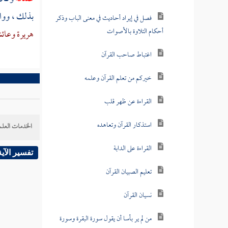
بذلك ، وواف
فصل في إيراد أحاديث في معنى الباب وذكر
أحكام التلاوة بالأصوات
هريرة
وعائ
اغتباط صاحب القرآن
خيركم من تعلم القرآن وعلمه
القراءة عن ظهر قلب
استذكار القرآن وتعاهده
الخدمات العلم
القراءة على الدابة
تفسير الآية
تعليم الصبيان القرآن
نسيان القرآن
من لم ير بأسا أن يقول سورة البقرة وسورة