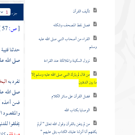
تأليف القرآن
جزء
1
فصل نقط المصحف وشكله
[
ص:
57 ]
القراء من أصحاب النبي صلى الله عليه
وسلم
حدثنا
قتيبة
صلى الله علي
نزول السكينة والملائكة عند القراءة
من قال لم يترك النبي صلى الله عليه وسلم إلا
تفرد به
البخ
ما بين الدفتين
صلى الله عل
فضل القرآن على سائر الكلام
فمن أخذه أ
الوصايا بكتاب الله
والمقصود الأ
يخلقوا للدني
من لم يتغن بالقرآن وقول الله تعالى " أولم
يكفهم أنا أنزلنا عليك الكتاب يتلى عليهم "
صدقة
وكان