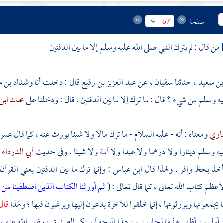
صفحة
57
من قال : لم يترك النبي صلى الله عليه وسلم إلا ما بين الدفتين
 بن سعيد
، حدثنا
سفيان
، عن
عبد العزيز بن رفيع
قال : دخلت أنا
وشداد بن 
ه وسلم من شيء ؟ قال : ما ترك إلا ما بين الدفتين . قال : ودخلنا على
محمد ابن 
اري
ومعناه : أنه - عليه السلام - ما ترك مالا ولا شيئا يورث عنه ، كما قال
عمرو
يه وسلم دينارا ولا درهما ولا عبدا ولا أمة ولا شيئا . وفي حديث
أبي الدرداء
خذ بحظ وافر . ولهذا قال
ابن عباس
: وإنما ترك ما بين الدفتين يعني القرآ
عظم كتاب الله تعالى ، كما قال تعالى : (
ثم أورثنا الكتاب الذين اصطفينا من ع
ا يجمعونها ويورثونها ، إنما خلقوا للآخرة يدعون إليها ويرغبون فيها ؛ ولهذا
قال
 أول من أظهر هذه المحاسن من هذا الوجه
أبو بكر الصديق ،
رضي الله عنه ، 