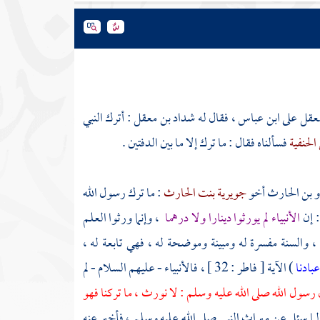
معقل
على
ابن عباس
، فقال له
شداد بن معقل
: أترك النبي
الحنفية
فسألناه فقال : ما ترك إلا ما بين الدفتين .
 بن الحارث
أخو
جويرية بنت الحارث
: ما ترك رسول الله
: إن
الأنبياء لم يورثوا دينارا ولا درهما
، وإنما ورثوا العلم
ن ، والسنة مفسرة له ومبينة وموضحة له ، فهي تابعة له ،
بادنا
) الآية [ فاطر : 32 ] ، فالأنبياء - عليهم السلام - لم
 رسول الله صلى الله عليه وسلم : لا نورث ، ما تركنا فهو
لما سئل عن ميراث النبي صلى الله عليه وسلم ، فأخبر عنه