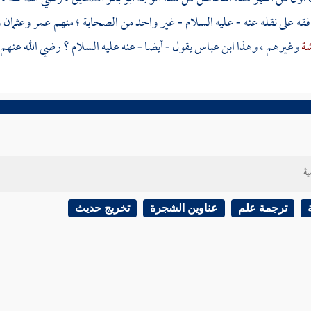
قه على نقله عنه - عليه السلام - غير واحد من الصحابة ؛ منهم
عمر
وعثمان
و
شة
وغيرهم ، وهذا
ابن عباس
يقول - أيضا - عنه عليه السلام ؟ رضي الله عنهم 
ية
ترجمة علم
عناوين الشجرة
تخريج حديث