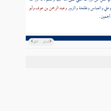
علي
والعباس
وطلحة
والزبير
وعبد الرحمن بن عوف
وأبو
أجمعين .
السابق
التالي