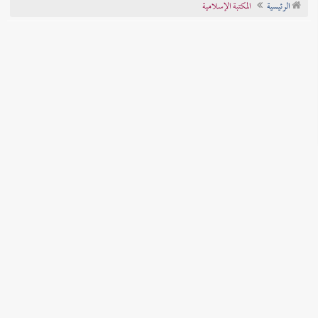
الرئيسية
المكتبة الإسلامية
تراجم الأعلام