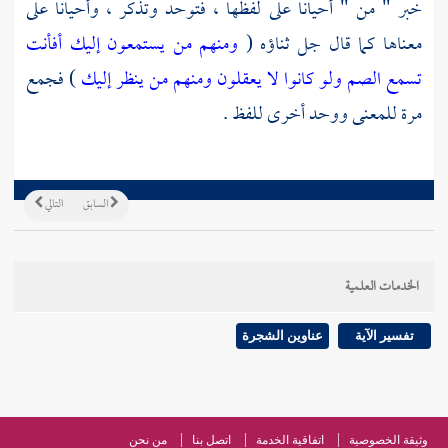
خبر " من " أحيانا على لفظها ، فتوحد وتذكر ، وأحيانا على
معناها كما قال جل ثناؤه (
ومنهم من يستمعون إليك أفأنت
تسمع الصم ولو كانوا لا يعقلون
ومنهم من ينظر إليك
) فجمع
مرة للمعنى ووحد أخرى للفظ .
السابق
التالي
الخدمات العلمية
تفسير الآية
عناوين الشجرة
وثيقة الخصوصية
اتفاقية الخدمة
اتصل بنا
من نحن