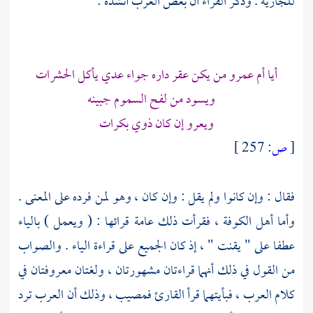
للجارية . وذكر
الفراء
أن بعض العرب أنشده :
أيا
أم عمرو
من يكن عقر داره جواء عدي يأكل الحشرات
ويسود من لفح السموم جبينه
ويعرو إن كان ذوي بكرات
[
ص:
257 ]
فقال : وإن كانوا ولم يقل : وإن كان ، وهو لمن فرده على المعنى .
وأما أهل
الكوفة ،
فقرأت ذلك عامة قرائها : ( ويعمل ) بالياء
عطفا على " يقنت " ، إذ كان الجميع على قراءة الياء . والصواب
من القول في ذلك أنهما قراءتان مشهورتان ، ولغتان معروفتان في
كلام العرب ، فبأيتهما قرأ القارئ فمصيب ، وذلك أن العرب ترد