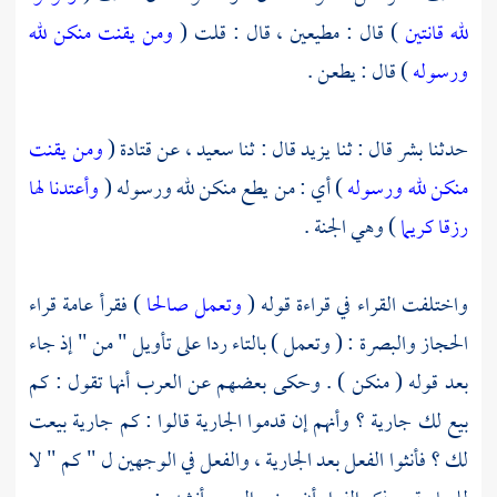
لله قانتين
) قال : مطيعين ، قال : قلت (
ومن يقنت منكن لله
ورسوله
) قال : يطعن .
حدثنا
بشر
قال : ثنا
يزيد
قال : ثنا
سعيد ،
عن
قتادة
(
ومن يقنت
منكن لله ورسوله
) أي : من يطع منكن لله ورسوله (
وأعتدنا لها
رزقا كريما
) وهي الجنة .
واختلفت القراء في قراءة قوله (
وتعمل صالحا
) فقرأ عامة
قراء
الحجاز
والبصرة : ( وتعمل ) بالتاء ردا على تأويل " من " إذ جاء
بعد قوله ( منكن ) . وحكى بعضهم عن العرب أنها تقول : كم
بيع لك جارية ؟ وأنهم إن قدموا الجارية قالوا : كم جارية بيعت
لك ؟ فأنثوا الفعل بعد الجارية ، والفعل في الوجهين ل " كم " لا