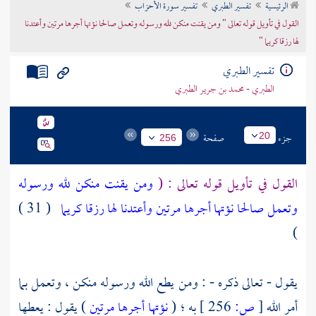
الرئيسية
تفسير الطبري
تفسير سورة الأحزاب
تراجم الأعلام
القول في تأويل قوله تعالى " ومن يقنت منكن لله ورسوله وتعمل صالحا نؤتها أجرها مرتين وأعتدنا
لها رزقا كريما "
تفسير الطبري
الطبري - محمد بن جرير الطبري
جزء
صفحة
20
256
القول في تأويل قوله تعالى : (
ومن يقنت منكن لله ورسوله
وتعمل صالحا نؤتها أجرها مرتين وأعتدنا لها رزقا كريما
( 31 )
)
يقول - تعالى ذكره - : ومن يطع الله ورسوله منكن ، وتعمل بما
أمر الله
[
ص:
256 ]
به ؛ (
نؤتها أجرها مرتين
) يقول : يعطها