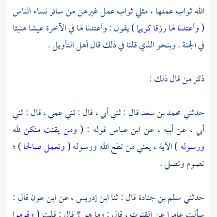
الله ثواب عملها ، مثلي ثواب عمل غيرهن من سائر نساء الناس
(
وأعتدنا لها رزقا كريما
) يقول : وأعتدنا لها في الآخرة عيشا هنيئا
في الجنة . وبنحو الذي قلنا في ذلك قال أهل التأويل .
ذكر من قال ذلك :
حدثني
محمد بن سعد
قال : ثني أبي ، قال : ثني عمي ، قال : ثني
أبي ، عن أبيه ، عن
ابن عباس
قوله : (
ومن يقنت منكن لله
ورسوله
) الآية ، يعني من تطع الله ورسوله (
وتعمل صالحا
) ؛
تصوم وتصلي .
حدثني
سلم بن جنادة
قال : ثنا
ابن إدريس ،
عن
ابن عون
قال :
سألت
عامرا
عن القنوت ، قال : وما هو ؟ قال : قلت (
وقوموا