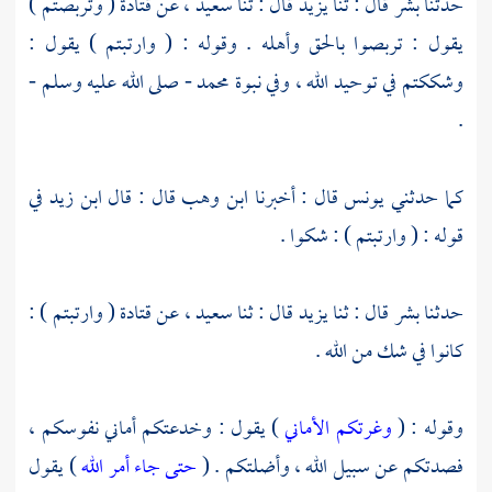
حدثنا
بشر
قال : ثنا
يزيد
قال : ثنا
سعيد
، عن
قتادة
( وتربصتم )
يقول : تربصوا بالحق وأهله . وقوله : ( وارتبتم ) يقول :
وشككتم في توحيد الله ، وفي نبوة
محمد
- صلى الله عليه وسلم -
.
كما حدثني
يونس
قال : أخبرنا
ابن وهب
قال : قال
ابن زيد
في
قوله : ( وارتبتم ) : شكوا .
حدثنا
بشر
قال : ثنا
يزيد
قال : ثنا سعيد ، عن
قتادة
( وارتبتم ) :
كانوا في شك من الله .
وقوله : (
وغرتكم الأماني
) يقول : وخدعتكم أماني نفوسكم ،
فصدتكم عن سبيل الله ، وأضلتكم . (
حتى جاء أمر الله
) يقول