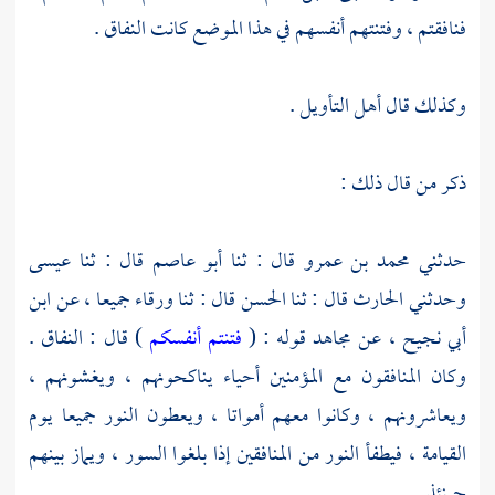
فنافقتم ، وفتنتهم أنفسهم في هذا الموضع كانت النفاق .
وكذلك قال أهل التأويل .
ذكر من قال ذلك :
حدثني
محمد بن عمرو
قال : ثنا
أبو عاصم
قال : ثنا
عيسى
وحدثني
الحارث
قال : ثنا
الحسن
قال : ثنا
ورقاء
جميعا ، عن
ابن
أبي نجيح
، عن
مجاهد
قوله : (
فتنتم أنفسكم
) قال : النفاق .
وكان المنافقون مع المؤمنين أحياء يناكحونهم ، ويغشونهم ،
ويعاشرونهم ، وكانوا معهم أمواتا ، ويعطون النور جميعا يوم
القيامة ، فيطفأ النور من المنافقين إذا بلغوا السور ، ويماز بينهم
حينئذ .