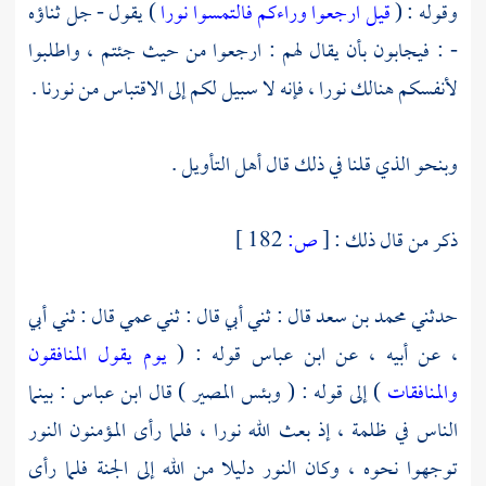
وقوله : (
قيل ارجعوا وراءكم فالتمسوا نورا
) يقول - جل ثناؤه
- : فيجابون بأن يقال لهم : ارجعوا من حيث جئتم ، واطلبوا
لأنفسكم هنالك نورا ، فإنه لا سبيل لكم إلى الاقتباس من نورنا .
وبنحو الذي قلنا في ذلك قال أهل التأويل .
ذكر من قال ذلك :
[
ص:
182 ]
حدثني
محمد بن سعد
قال : ثني أبي قال : ثني عمي قال : ثني أبي
، عن أبيه ، عن
ابن عباس
قوله : (
يوم يقول المنافقون
والمنافقات
) إلى قوله : ( وبئس المصير ) قال
ابن عباس
: بينما
الناس في ظلمة ، إذ بعث الله نورا ، فلما رأى المؤمنون النور
توجهوا نحوه ، وكان النور دليلا من الله إلى الجنة فلما رأى