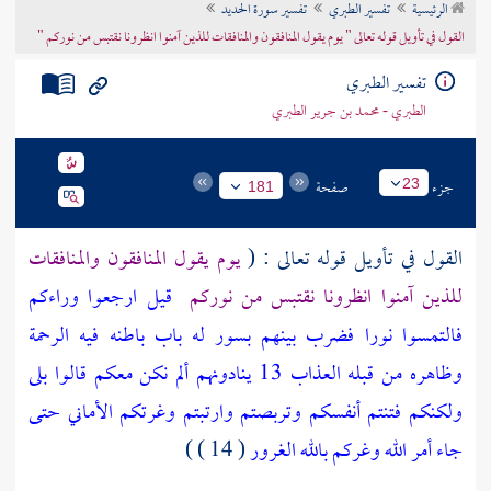
الرئيسية
تفسير الطبري
تفسير سورة الحديد
تراجم الأعلام
القول في تأويل قوله تعالى " يوم يقول المنافقون والمنافقات للذين آمنوا انظرونا نقتبس من نوركم "
تفسير الطبري
الطبري - محمد بن جرير الطبري
جزء
صفحة
23
181
القول في تأويل قوله تعالى : (
يوم يقول المنافقون والمنافقات
للذين آمنوا انظرونا نقتبس من نوركم
قيل ارجعوا وراءكم
فالتمسوا نورا فضرب بينهم بسور له باب باطنه فيه الرحمة
وظاهره من قبله العذاب 13 ينادونهم ألم نكن معكم قالوا بلى
ولكنكم فتنتم أنفسكم وتربصتم وارتبتم وغرتكم الأماني حتى
جاء أمر الله وغركم بالله الغرور
( 14 ) )