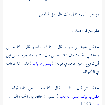
وبنحو الذي قلنا في ذلك قال أهل التأويل .
ذكر من قال ذلك :
حدثني
محمد بن عمرو
قال : ثنا
أبو عاصم
قال : ثنا
عيسى
وحدثني
الحارث
قال : ثنا
الحسن
قال : ثنا
ورقاء
جميعا ، عن
ابن
أبي نجيح
، عن
مجاهد
في قوله : (
بسور له باب
) قال : كالحجاب
في الأعراف .
حدثنا
بشر
قال : ثنا
يزيد
قال : ثنا
سعيد
، عن
قتادة
قوله : (
فضرب بينهم بسور له باب
) السور : حائط بين الجنة والنار .
[
ص:
183 ]