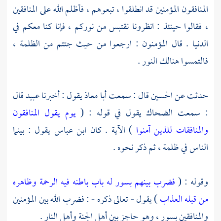
المنافقون المؤمنين قد انطلقوا ، تبعوهم ، فأظلم الله على المنافقين
، فقالوا حينئذ : انظرونا نقتبس من نوركم ، فإنا كنا معكم في
الدنيا . قال المؤمنون : ارجعوا من حيث جئتم من الظلمة ،
فالتمسوا هنالك النور .
حدثت عن
الحسين
قال : سمعت
أبا معاذ
يقول : أخبرنا
عبيد
قال
: سمعت
الضحاك
يقول في قوله : (
يوم يقول المنافقون
والمنافقات للذين آمنوا
) الآية . كان
ابن عباس
يقول : بينما
الناس في ظلمة ، ثم ذكر نحوه .
وقوله : (
فضرب بينهم بسور له باب باطنه فيه الرحمة وظاهره
من قبله العذاب
) يقول - تعالى ذكره - : فضرب الله بين المؤمنين
والمنافقين بسور ، وهو حاجز بين أهل الجنة وأهل النار .