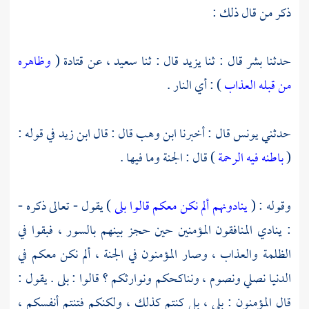
ذكر من قال ذلك :
حدثنا
بشر
قال : ثنا
يزيد
قال : ثنا
سعيد
، عن
قتادة
(
وظاهره
من قبله العذاب
) : أي النار .
حدثني
يونس
قال : أخبرنا
ابن وهب
قال : قال
ابن زيد
في قوله :
(
باطنه فيه الرحمة
) قال : الجنة وما فيها .
وقوله : (
ينادونهم ألم نكن معكم قالوا بلى
) يقول - تعالى ذكره -
: ينادي المنافقون المؤمنين حين حجز بينهم بالسور ، فبقوا في
الظلمة والعذاب ، وصار المؤمنون في الجنة ، ألم نكن معكم في
الدنيا نصلي ونصوم ، ونناكحكم ونوارثكم ؟ قالوا : بلى . يقول :
قال المؤمنون : بلى ، بل كنتم كذلك ، ولكنكم فتنتم أنفسكم ،