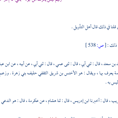
قلنا في ذلك قال أهل التأويل .
 ذلك :
[
ص:
538 ]
 بن سعد ،
قال : ثني أبي ، قال : ثنى عمي ، قال : ثني أبي ، عن أبيه ، عن
ابن ع
ة يعرف بها ، ويقال : هو
الأخنس بن شريق الثقفي
حليف
بني زهرة
. وزعم
يس به .
ريب ،
قال : أخبرنا
ابن إدريس ،
قال : ثنا
هشام ،
عن
عكرمة ،
قال : هو الدعي .