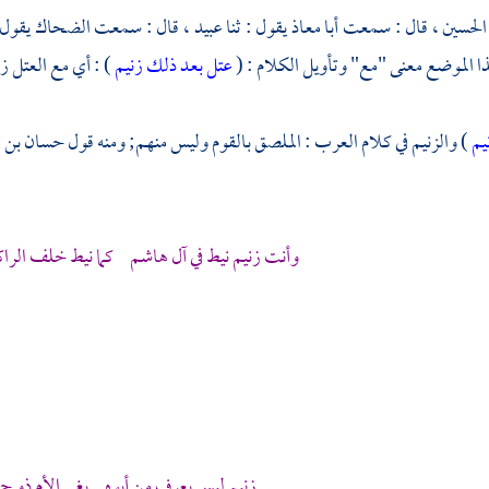
الحسين ،
قال : سمعت
أبا معاذ
يقول : ثنا
عبيد ،
قال : سمعت
الضحاك
يقول 
ا الموضع معنى "مع" وتأويل الكلام : (
عتل بعد ذلك زنيم
) : أي مع العتل زن
يم
) والزنيم في كلام العرب : الملصق بالقوم وليس منهم; ومنه قول
حسان بن 
وأنت زنيم نيط في آل هاشم كما نيط خلف الراك
زنيم ليس يعرف من أبوه بغي الأم ذو ح