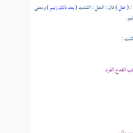
: (
عتل
) قال : العتل : الشديد (
بعد ذلك زنيم
) ومعنى
يم .
ثابت
:
ب القدح الفرد
سب لئيم