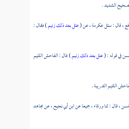
لصحيح الشديد .
فع ،
قال : سئل
عكرمة ،
عن (
عتل بعد ذلك زنيم
) فقال :
حسن
في قوله : (
عتل بعد ذلك زنيم
) قال : الفاحش اللئيم
لفاحش اللئيم الضريبة .
حسن ،
قال : ثنا
ورقاء ،
جميعا عن
ابن أبي نجيح ،
عن
مجاهد