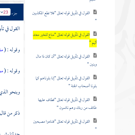
القول في تأويل قوله تعالى "فلا تطع المكذبين
جزء
23
"
القول في تأ
القول في تأويل قوله تعالى "مناع للخير معتد
أثيم "
وقوله : (
من
القول في تأويل قوله تعالى "أن كان ذا مال
وبنين "
وقوله : (
مع
القول في تأويل قوله تعالى "إنا بلوناهم كما
بلونا أصحاب الجنة "
وبنحو الذي 
القول في تأويل قوله تعالى "فطاف عليها
طائف من ربك وهم نائمون "
ذكر من قال
القول في تأويل قوله تعالى "فتنادوا مصبحين
"
حدثنا
بشر ،