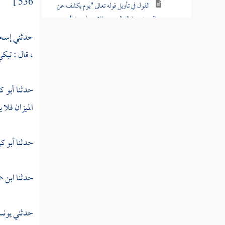
536 ]
القول في تأويل قوله تعالى "يوم يكشف عن
ساق ويدعون إلى السجود فلا يستطيعون "
حدثني
إسحا
القول في تأويل قوله تعالى "فذرني ومن
،
قال : تبكي
يكذب بهذا الحديث "
القول في تأويل قوله تعالى "أم تسألهم أجرا
حدثنا
أبو ك
فهم من مغرم مثقلون "
الميزان فلا 
القول في تأويل قوله تعالى "فاصبر لحكم
ربك ولا تكن كصاحب الحوت إذ نادى وهو
مكظوم "
حدثنا
أبو ك
القول في تأويل قوله تعالى "فاجتباه ربه
حدثنا
ابن ح
فجعله من الصالحين "
تفسير سورة الحاقة
حدثني
يون