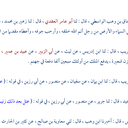
ق بن وهب الواسطي ،
قال : ثنا
أبو عامر العقدي ،
قال : ثنا
زهير بن محمد ،
ع
 السماء والأرض من رجل أتم الله خلقه ، وأرحب جوفه ، وأعطاه مقضما من الدن
ريب ،
قال : ثنا
ابن إدريس ،
عن
ليث ،
عن
أبي الزبير ،
عن
عبيد بن عمير ،
ق
يزن شعيرة ، يدفع الملك من أولئك سبعين ألفا دفعة في جهنم .
ريب ،
قال : ثنا
ابن يمان ،
عن
سفيان ،
عن
منصور ،
عن
أبي رزين ،
في قوله : (
عت
ميد ،
قال : ثنا
جرير ،
عن
منصور ،
عن
أبي رزين ،
في قوله : (
عتل بعد ذلك زني
س ،
قال : أخبرنا
ابن وهب ،
قال : ثني
معاوية بن صالح ،
عن
كثير بن الحارث 