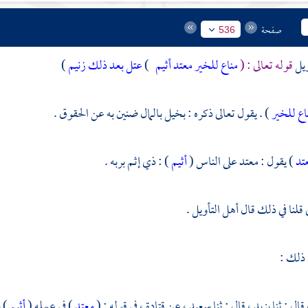
صفحة
536
ويل
قوله تعالى : (
مناع للخير معتد أثيم
)
عتل بعد ذلك زنيم
)
اع للخير
) . يقول تعالى ذكره : بخيل بالمال ضنين به عن الحقوق .
تد
) يقول : معتد على الناس (
أثيم
) : ذي إثم بربه .
قلنا في ذلك قال أهل التأويل .
 ذلك :
قال : ثنا
يزيد ،
قال : ثنا
سعيد ،
عن
قتادة ،
في قوله : (
معتد
) في عمله (
أثيم
) ب