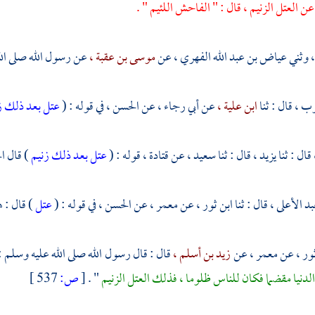
ن العتل الزنيم ، قال : " الفاحش اللئيم " .
،
وثني
عياض بن عبد الله الفهري ،
عن
موسى بن عقبة ،
عن رسول الله صلى ال
وب ،
قال : ثنا
ابن علية ،
عن
أبي رجاء ،
عن
الحسن ،
في قوله : (
عتل بعد ذلك ز
قال : ثنا
يزيد ،
قال : ثنا
سعيد ،
عن
قتادة ،
قوله : (
عتل بعد ذلك زنيم
) قال
ا
بد الأعلى ،
قال : ثنا
ابن ثور ،
عن
معمر ،
عن
الحسن ،
في قوله : (
عتل
) قال : 
ور ،
عن
معمر ،
عن
زيد بن أسلم ،
قال : قال رسول الله صلى الله عليه وسلم :
لدنيا مقضما فكان للناس ظلوما ، فذلك العتل الزنيم
" .
[
ص:
537 ]