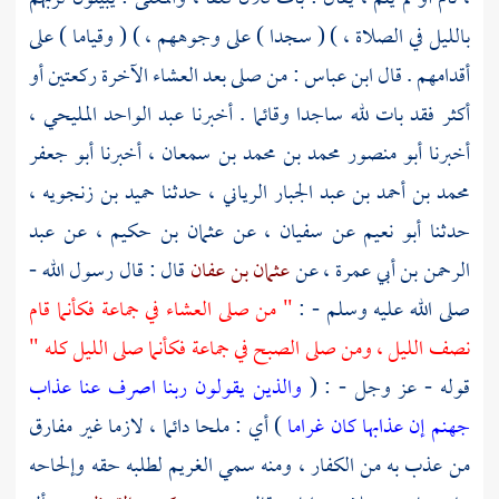
بالليل في الصلاة ، ) ( سجدا ) على وجوههم ، ) ( وقياما ) على
أقدامهم . قال
ابن عباس
: من صلى بعد العشاء الآخرة ركعتين أو
أكثر فقد بات لله ساجدا وقائما . أخبرنا
عبد الواحد المليحي
،
أخبرنا
أبو منصور محمد بن محمد بن سمعان
، أخبرنا
أبو جعفر
محمد بن أحمد بن عبد الجبار الرياني
، حدثنا
حميد بن زنجويه
،
حدثنا
أبو نعيم
عن
سفيان
، عن
عثمان بن حكيم
، عن
عبد
الرحمن بن أبي عمرة
، عن
عثمان بن عفان
قال : قال رسول الله -
صلى الله عليه وسلم - :
" من صلى العشاء في جماعة فكأنما قام
نصف الليل ، ومن صلى الصبح في جماعة فكأنما صلى الليل كله "
قوله - عز وجل - : (
والذين يقولون ربنا اصرف عنا عذاب
جهنم إن عذابها كان غراما
) أي : ملحا دائما ، لازما غير مفارق
من عذب به من الكفار ، ومنه سمي الغريم لطلبه حقه وإلحاحه