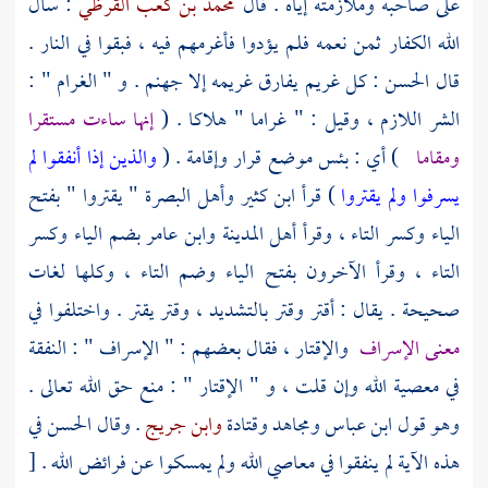
على صاحبه وملازمته إياه . قال
محمد بن كعب القرظي
: سأل
الله الكفار ثمن نعمه فلم يؤدوا فأغرمهم فيه ، فبقوا في النار .
قال
الحسن
: كل غريم يفارق غريمه إلا جهنم . و " الغرام " :
الشر اللازم ، وقيل : " غراما " هلاكا . (
إنها ساءت مستقرا
ومقاما
) أي : بئس موضع قرار وإقامة . (
والذين إذا أنفقوا لم
يسرفوا ولم يقتروا
) قرأ
ابن كثير
وأهل البصرة
" يقتروا " بفتح
الياء وكسر التاء ، وقرأ
أهل المدينة
وابن عامر
بضم الياء وكسر
التاء ، وقرأ الآخرون بفتح الياء وضم التاء ، وكلها لغات
صحيحة . يقال : أقتر وقتر بالتشديد ، وقتر يقتر . واختلفوا في
معنى الإسراف
والإقتار ، فقال بعضهم : " الإسراف " : النفقة
في معصية الله وإن قلت ، و " الإقتار " : منع حق الله تعالى .
وهو قول
ابن عباس
ومجاهد
وقتادة
وابن جريج
. وقال
الحسن
في
هذه الآية لم ينفقوا في معاصي الله ولم يمسكوا عن فرائض الله .
[