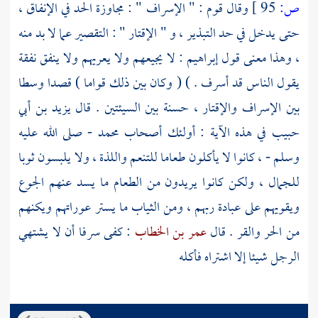
ص:
95 ]
وقال قوم : " الإسراف " : مجاوزة الحد في الإنفاق ،
حتى يدخل في حد التبذير ، و " الإقتار " : التقصير عما لا بد منه
، وهذا معنى قول
إبراهيم
: لا يجيعهم ولا يعريهم ولا ينفق نفقة
يقول الناس قد أسرف . ) ( وكان بين ذلك قواما ) قصدا وسطا
بين الإسراف والإقتار ، حسنة بين السيئتين . قال
يزيد بن أبي
حبيب
في هذه الآية : أولئك أصحاب
محمد
- صلى الله عليه
وسلم - ، كانوا لا يأكلون طعاما للتنعم واللذة ، ولا يلبسون ثوبا
للجمال ، ولكن كانوا يريدون من الطعام ما يسد عنهم الجوع
ويقويهم على عبادة ربهم ، ومن الثياب ما يستر عوراتهم ويكنهم
من الحر والقر . قال
عمر بن الخطاب
: كفى سرفا أن لا يشتهي
الرجل شيئا إلا اشتراه فأكله