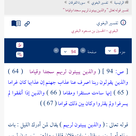
الرئيسية
تفسير البغوي
سورة الفرقان
تراجم الأعلام
تفسير قوله تعالى " والذين يبيتون لربهم سجدا وقياما "
تفسير البغوي
البغوي - الحسين بن مسعود البغوي
جزء
صفحة
6
94
[
ص:
94 ]
(
والذين يبيتون لربهم سجدا وقياما
( 64 )
والذين يقولون ربنا اصرف عنا عذاب جهنم إن عذابها كان غراما
( 65 )
إنها ساءت مستقرا ومقاما
( 66 )
والذين إذا أنفقوا لم
يسرفوا ولم يقتروا وكان بين ذلك قواما
( 67 ) )
قوله تعالى : (
والذين يبيتون لربهم
) يقال لمن أدرك الليل : بات
، نام أو لم ينم ، يقال : بات فلان قلقا ، والمعنى : يبيتون لربهم