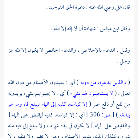
قال
علي
رضي الله عنه : دعوة الحق التوحيد .
وقال
ابن عباس
: شهادة أن لا إله إلا الله .
وقيل : الدعاء بالإخلاص ، والدعاء الخالص لا يكون إلا لله عز
وجل .
(
والذين يدعون من دونه
) أي : يعبدون الأصنام من دون الله
تعالى . (
لا يستجيبون لهم بشيء
) أي : لا يجيبونهم بشيء يريدونه
من نفع أو دفع ضر (
إلا كباسط كفيه إلى الماء ليبلغ فاه وما هو
ببالغه
)
[
ص:
306 ]
أي : إلا كباسط كفيه ليقبض على الماء [
والقابض على الماء ] لا يكون في يده شيء ، ولا يبلغ إلى فيه منه
شيء ، كذلك الذي يدعو الأصنام ، وهي لا تضر ولا تنفع ، لا