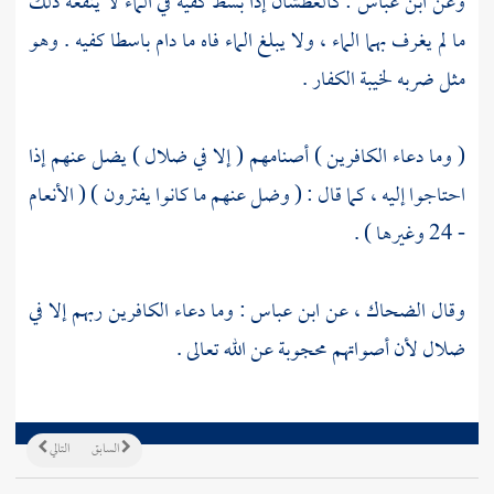
وعن
ابن عباس
: كالعطشان إذا بسط كفيه في الماء لا ينفعه ذلك
ما لم يغرف بهما الماء ، ولا يبلغ الماء فاه ما دام باسطا كفيه . وهو
مثل ضربه لخيبة الكفار .
( وما دعاء الكافرين ) أصنامهم ( إلا في ضلال ) يضل عنهم إذا
احتاجوا إليه ، كما قال : ( وضل عنهم ما كانوا يفترون ) ( الأنعام
- 24 وغيرها ) .
وقال
الضحاك ،
عن
ابن عباس
: وما دعاء الكافرين ربهم إلا في
ضلال لأن أصواتهم محجوبة عن الله تعالى .
السابق
التالي