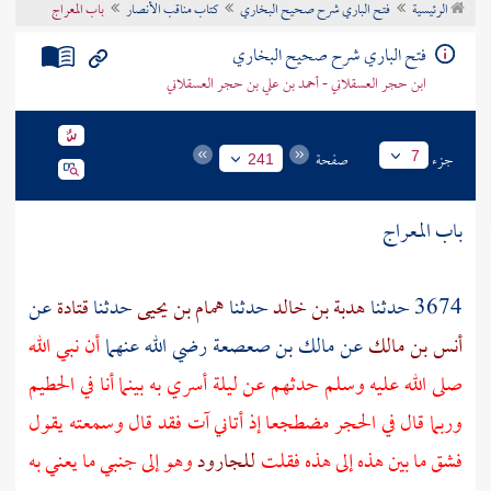
الرئيسية
فتح الباري شرح صحيح البخاري
كتاب مناقب الأنصار
باب المعراج
تراجم الأعلام
فتح الباري شرح صحيح البخاري
ابن حجر العسقلاني - أحمد بن علي بن حجر العسقلاني
جزء
صفحة
7
241
باب المعراج
3674 حدثنا
هدبة بن خالد
حدثنا
همام بن يحيى
حدثنا
قتادة
عن
أنس بن مالك
عن
مالك بن صعصعة
رضي الله عنهما
أن نبي الله
صلى الله عليه وسلم حدثهم عن ليلة أسري به بينما أنا في
الحطيم
وربما قال في
الحجر
مضطجعا إذ أتاني آت فقد قال وسمعته يقول
فشق ما بين هذه إلى هذه فقلت
للجارود
وهو إلى جنبي ما يعني به