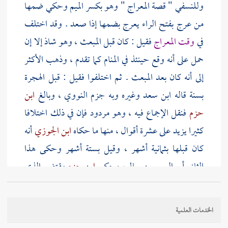
وللنسفي
" قصة المعراج " وهو بكسر الميم وحكي ضمها
من عرج بفتح الراء يعرج بضمها إذا صعد . وقد اختلف
في
وقت المعراج
فقيل : كان قبل المبعث ، وهو شاذ إلا إن
حمل على أنه وقع حينئذ في المنام كما تقدم ، وذهب الأكثر
إلى أنه كان بعد المبعث . ثم اختلفوا فقيل : قبل الهجرة
بسنة قاله
ابن سعد
وغيره وبه جزم
النووي
، وبالغ
ابن
حزم
فنقل الإجماع فيه ، وهو مردود فإن في ذلك اختلافا
كثيرا يزيد على عشرة أقوال ، منها ما حكاه
ابن الجوزي
أنه
كان قبلها بثمانية أشهر ، وقيل بستة أشهر وحكى هذا
الثاني
أبو الربيع بن سالم
، وحكى
ابن حزم
مقتضى الذي
قبله لأنه قال : كان في رجب سنة اثنتي عشرة من النبوة ،
وقيل بأحد عشر شهرا جزم به
إبراهيم الحربي
حيث قال :
الخدمات العلمية
كان في ربيع الآخر قبل الهجرة بسنة ، ورجحه
ابن المنير
في