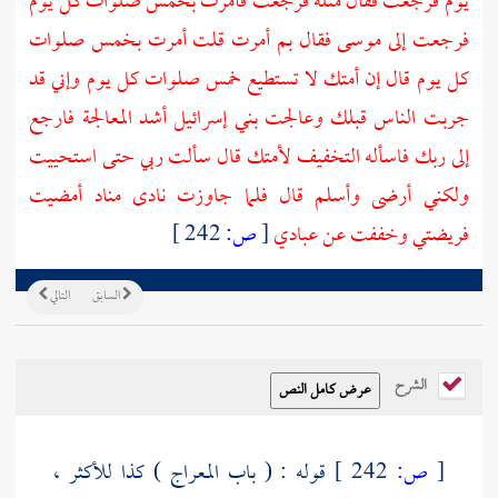
يوم فرجعت فقال مثله فرجعت فأمرت بخمس صلوات كل يوم
فرجعت إلى
موسى
فقال بم أمرت قلت أمرت بخمس صلوات
كل يوم قال إن أمتك لا تستطيع خمس صلوات كل يوم وإني قد
جربت الناس قبلك وعالجت
بني إسرائيل
أشد المعالجة فارجع
إلى ربك فاسأله التخفيف لأمتك قال سألت ربي حتى استحييت
ولكني أرضى وأسلم قال فلما جاوزت نادى مناد أمضيت
فريضتي وخففت عن عبادي
[
ص:
242 ]
السابق
التالي
الشرح
[
ص:
242 ]
قوله : ( باب المعراج ) كذا للأكثر ،