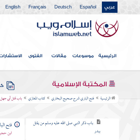
عربي
Español
Deutsch
Français
English
كتاب الجزية
كتاب بدء الخلق
كتاب أحاديث الأنبياء
كتاب المناقب
الرئيسية
موسوعات
مقالات
الفتوى
الاستشارات
كتاب فضائل الصحابة
كتاب مناقب الأنصار
المكتبة الإسلامية
كتب
كتاب المغازي
الرئيسية
فتح الباري شرح صحيح البخاري
كتاب المغازي
باب قتل أبي جهل
باب غزوة العشيرة أو العسيرة
باب ذكر النبي صلى الله عليه وسلم من يقتل
فتح ال
ببدر
ابن حجر 