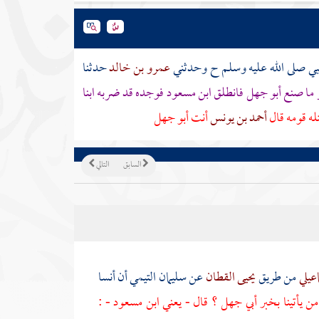
بي صلى الله عليه وسلم ح وحدثني
عمرو بن خالد
حدثنا
 ما صنع
أبو جهل
فانطلق
ابن مسعود
فوجده قد ضربه
ابنا
له قومه قال
أحمد بن يونس
أنت
أبو جهل
السابق
التالي
عيلي
من طريق
يحيى القطان
عن
سليمان التيمي
أن
أنسا
من يأتينا بخبر أبي جهل ؟ قال - يعني
ابن مسعود
- :