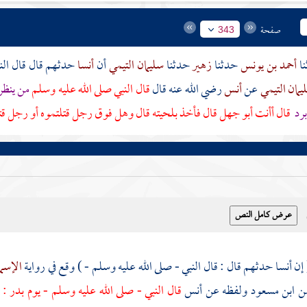
صفحة
343
أحمد بن يونس
حدثنا
زهير
حدثنا
سليمان التيمي
أن
أنسا
حدثهم قال قال الن
يمان التيمي
عن
أنس
رضي الله عنه قال
قال النبي صلى الله عليه وسلم
من ينظر
رد
قال أأنت
أبو جهل
قال فأخذ بلحيته قال وهل فوق رجل قتلتموه أو رجل قت
 إن
أنسا
حدثهم قال : قال النبي - صلى الله عليه وسلم - ) وقع في رواية
الإسما
ن
ابن مسعود
ولفظه عن
أنس
قال النبي - صلى الله عليه وسلم - يوم
بدر
: 