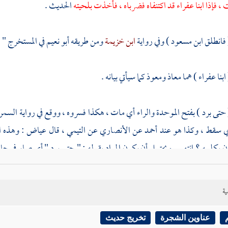
 ، فإذا
ابنا عفراء
قد اكتنفاه فضرباه ، فأخذت بلحيته
الحديث .
 فانطلق
ابن مسعود
) وفي رواية
ابن خزيمة
ومن طريقه
أبو نعيم
في المستخرج " 
ابنا
عفراء
) هما
معاذ
ومعوذ
كما سيأتي بيانه .
 حتى برد ) بفتح الموحدة والراء أي مات ، هكذا فسروه ، ووقع في رواية
السمر
ي سقط ، وكذا هو عند
أحمد
عن الأنصاري عن
التيمي
، قال
عياض
: وهذه ا
 يكلمه ؟ انتهى . ويحتمل أن يكون المراد بقوله : " حتى برد " أي صار في حا
تبار ما سيئول إليه ، ومنه قولهم للسيوف : بوارد ؛ أي : قواتل ، وقيل لمن قتل ب
، وقيل : معنى قوله : برد أي فتر وسكن ، يقال : جد في الأمر حتى برد أي فتر ، و
ية
 قتلتموه ، أو رجل قتله قومه ) شك من الراوي ، بينه
ابن علية
عن
سليمان الت
عناوين الشجرة
تخريج حديث