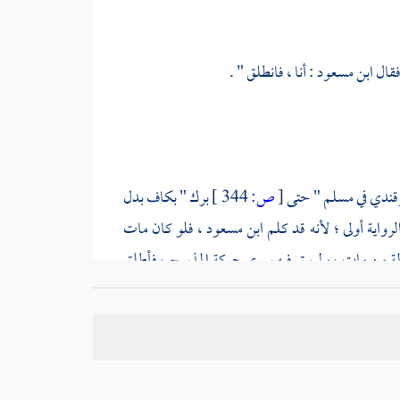
فقال
ابن مسعود
: أنا ، فانطلق " .
قندي
في
مسلم
" حتى
[
ص:
344 ]
برك " بكاف بدل
لرواية أولى ؛ لأنه قد كلم
ابن مسعود
، فلو كان مات
لة من مات ، ولم يبق فيه سوى حركة المذبوح ، فأطلق
السيف : برد ؛ أي : أصابه متن الحديد ؛ لأن طبع الحديد
برد النبيذ أي سكن غليانه .
يمي
وأن الشك من
التيمي
كما سيأتي في أواخر الغزوة .