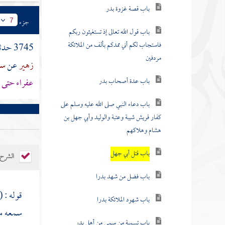
باب قصة غزوة بدر
جزء
7
باب قول الله تعالى إذ تستغيثون ربكم
فاستجاب لكم أني ممدكم بألف من الملائكة
3745 حدثنا
مردفين
زهير
عن
سل
باب عدة أصحاب بدر
عفراء
حتى ب
باب دعاء النبي صلى الله عليه وسلم على
كفار قريش شيبة وعتبة والوليد وأبي جهل بن
هشام وهلاكهم
باب قتل أبي جهل
الشرح
باب فضل من شهد بدرا
قوله : (
باب شهود الملائكة بدرا
سمعه م
باب تسمية من سمي من أهل بدر