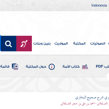
Indonesia
الصوتيات
المكتبة
المواريث
بنين وبنات
 PDF
كتاب الأمة
حول المكتبة
قائمة 
باري شرح صحيح البخاري
العسقلاني - أحمد بن علي بن حجر العسقلاني