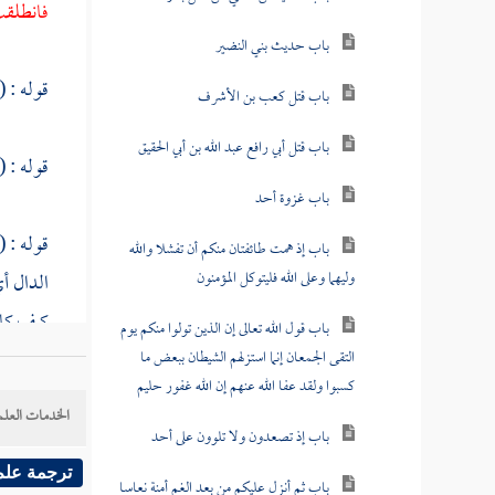
فانطلقت
باب حديث بني النضير
قوله : (
باب قتل كعب بن الأشرف
باب قتل أبي رافع عبد الله بن أبي الحقيق
قوله : ( 
باب غزوة أحد
قوله : (
باب إذ همت طائفتان منكم أن تفشلا والله
وليهما وعلى الله فليتوكل المؤمنون
الدال أ
كيف كان
باب قول الله تعالى إن الذين تولوا منكم يوم
عليه باع
التقى الجمعان إنما استزلهم الشيطان ببعض ما
كسبوا ولقد عفا الله عنهم إن الله غفور حليم
البرودة 
الخدمات العلم
باب إذ تصعدون ولا تلوون على أحد
قوله : (
ترجمة علم
باب ثم أنزل عليكم من بعد الغم أمنة نعاسا