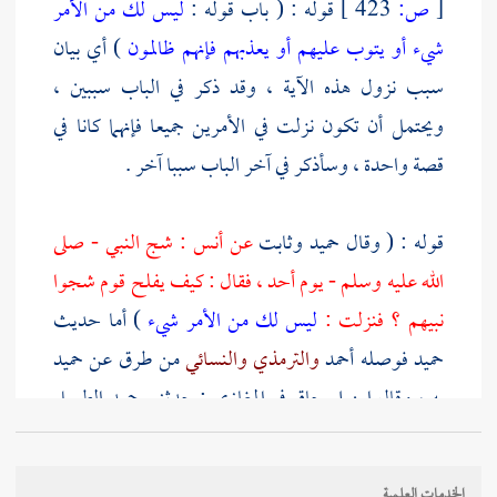
[
ص:
423 ]
قوله : ( باب قوله :
ليس لك من الأمر
شيء أو يتوب عليهم أو يعذبهم فإنهم ظالمون
) أي بيان
سبب نزول هذه الآية ، وقد ذكر في الباب سببين ،
ويحتمل أن تكون نزلت في الأمرين جميعا فإنهما كانا في
قصة واحدة ، وسأذكر في آخر الباب سببا آخر .
قوله : ( وقال
حميد
وثابت
عن
أنس
: شج النبي - صلى
الله عليه وسلم - يوم
أحد
، فقال : كيف يفلح قوم شجوا
نبيهم ؟ فنزلت :
ليس لك من الأمر شيء
) أما حديث
حميد
فوصله
أحمد
والترمذي
والنسائي
من طرق عن
حميد
به ، وقال
ابن إسحاق
في المغازي : حدثني
حميد الطويل
عن
أنس
قال :
كسرت رباعية النبي - صلى الله عليه وسلم
- يوم
أحد
وشج وجهه ، فجعل الدم يسيل على وجهه ،
الخدمات العلمية