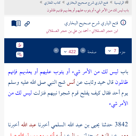
الرئيسية
فتح الباري شرح صحيح البخاري
كتاب المغازي
تراجم الأعلام
باب ليس لك من الأمر شيء أو يتوب عليهم أو يعذبهم فإنهم ظالمون
فتح الباري شرح صحيح البخاري
ابن حجر العسقلاني - أحمد بن علي بن حجر العسقلاني
جزء
صفحة
7
422
باب
ليس لك من الأمر شيء أو يتوب عليهم أو يعذبهم فإنهم
ظالمون
قال حميد وثابت عن
أنس
شج النبي صلى الله عليه وسلم
يوم
أحد
فقال كيف يفلح قوم شجوا نبيهم فنزلت
ليس لك من
الأمر شيء
3842 حدثنا
يحيى بن عبد الله السلمي
أخبرنا
عبد الله
أخبرنا
معمر
عن
الزهري
حدثني
سالم
عن
أبيه
أنه سمع رسول الله صلى