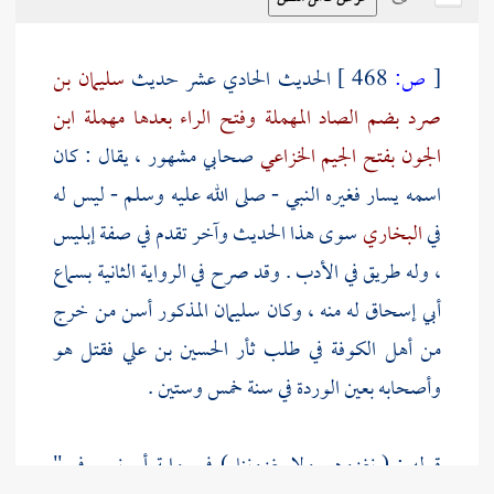
[
ص:
468 ]
الحديث الحادي عشر حديث
سليمان بن
صرد بضم الصاد المهملة وفتح الراء بعدها مهملة ابن
الجون بفتح الجيم الخزاعي
صحابي مشهور ، يقال : كان
اسمه
يسار
فغيره النبي - صلى الله عليه وسلم - ليس له
في
البخاري
سوى هذا الحديث وآخر تقدم في صفة إبليس
، وله طريق في الأدب . وقد صرح في الرواية الثانية بسماع
أبي إسحاق
له منه ، وكان
سليمان
المذكور أسن من خرج
من
أهل
الكوفة
في طلب ثأر
الحسين بن علي
فقتل هو
وأصحابه
بعين الوردة
في سنة خمس وستين .
قوله : ( نغزوهم ولا يغزوننا ) في رواية
أبي نعيم
في "