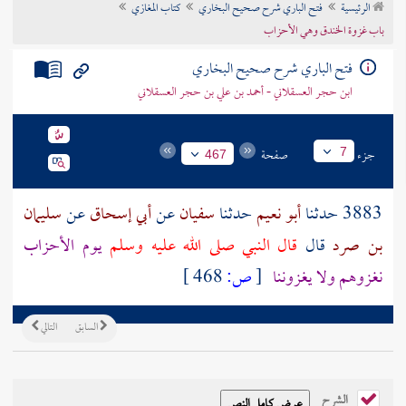
الرئيسية
فتح الباري شرح صحيح البخاري
كتاب المغازي
تراجم الأعلام
باب غزوة الخندق وهي الأحزاب
فتح الباري شرح صحيح البخاري
ابن حجر العسقلاني - أحمد بن علي بن حجر العسقلاني
جزء
صفحة
7
467
3883 حدثنا
أبو نعيم
حدثنا
سفيان
عن
أبي إسحاق
عن
سليمان
بن صرد
قال
قال النبي صلى الله عليه وسلم
يوم الأحزاب
نغزوهم ولا يغزوننا
[
ص:
468 ]
السابق
التالي
الشرح